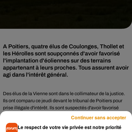
A Poitiers, quatre élus de Coulonges, Thollet et
les Hérolles sont soupçonnés d'avoir favorisé
l'implantation d'éoliennes sur des terrains
appartenant à leurs proches. Tous assurent avoir
agi dans l'intérêt général.
Des élus de la Vienne sont dans le collimateur de la justice.
Ils ont comparu ce jeudi devant le tribunal de Poitiers pour
prise illégale d'intérêt. Ils sont suspectés d'avoir favorisé
l'installation de parcs éoliens sur des terrains appartenant à
Continuer sans accepter
leur famille alors qu'eux affirment avoir agi dans l'intérêt
Le respect de votre vie privée est notre priorité
général. Selon
France 3 Nouvelle Aquitaine
, le procureur a