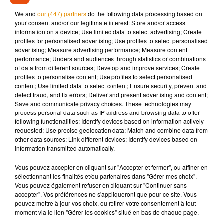
requis des peines d’inéligibilité mais aussi des peines de
We and
our (447) partners
do the following data processing based on
prison et des amendes. Le jugement a été mis en délibéré au
your consent and/or our legitimate interest: Store and/or access
4 avril prochain.
information on a device; Use limited data to select advertising; Create
profiles for personalised advertising; Use profiles to select personalised
advertising; Measure advertising performance; Measure content
performance; Understand audiences through statistics or combinations
of data from different sources; Develop and improve services; Create
profiles to personalise content; Use profiles to select personalised
Musique
content; Use limited data to select content; Ensure security, prevent and
detect fraud, and fix errors; Deliver and present advertising and content;
Save and communicate privacy choices. These technologies may
process personal data such as IP address and browsing data to offer
Après le film, bientôt une docu-série sur
following functionalities: Identify devices based on information actively
le père de Michael Jackson
requested; Use precise geolocation data; Match and combine data from
5 août 2026
other data sources; Link different devices; Identify devices based on
information transmitted automatically.
Vous pouvez accepter en cliquant sur "Accepter et fermer", ou affiner en
sélectionnant les finalités et/ou partenaires dans "Gérer mes choix".
Tiny Desk invite Charlie Puth pour une
Vous pouvez également refuser en cliquant sur "Continuer sans
live session solaire
accepter". Vos préférences ne s'appliqueront que pour ce site. Vous
4 août 2026
pouvez mettre à jour vos choix, ou retirer votre consentement à tout
moment via le lien "Gérer les cookies" situé en bas de chaque page.