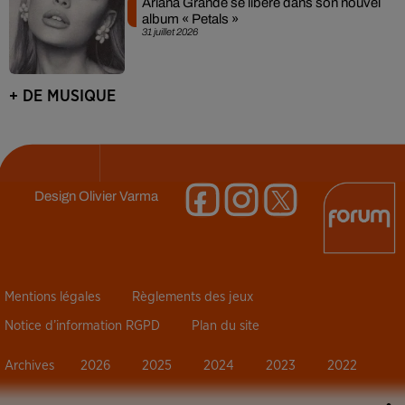
Ariana Grande se libère dans son nouvel
album « Petals »
31 juillet 2026
+ DE MUSIQUE
Design
Olivier Varma
Mentions légales
Règlements des jeux
Notice d’information RGPD
Plan du site
Archives
2026
2025
2024
2023
2022