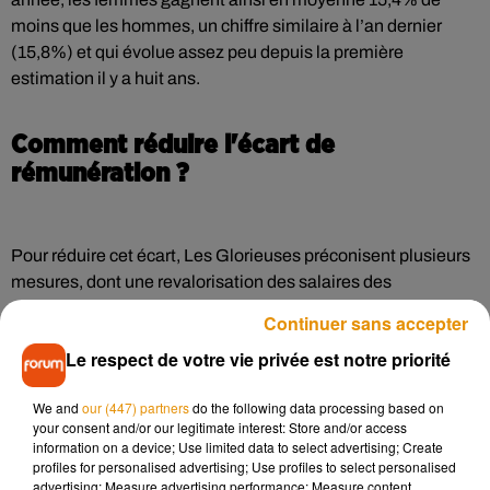
moins que les hommes, un chiffre similaire à l’an dernier
(15,8%) et qui évolue assez peu depuis la première
estimation il y a huit ans.
Comment réduire l'écart de
rémunération ?
Pour réduire cet écart, Les Glorieuses préconisent plusieurs
mesures, dont une revalorisation des salaires des
professions où les femmes sont surreprésentées, un congé
Continuer sans accepter
parental équivalent pour les deux parents ou encore le
Le respect de votre vie privée est notre priorité
conditionnement de subventions publiques au respect de
l’égalité salariale dans les entreprises.
We and
our (447) partners
do the following data processing based on
your consent and/or our legitimate interest: Store and/or access
A noter que la jurisprudence permet aujourd’hui à une
information on a device; Use limited data to select advertising; Create
salariée de demander la communication des bulletins de
profiles for personalised advertising; Use profiles to select personalised
advertising; Measure advertising performance; Measure content