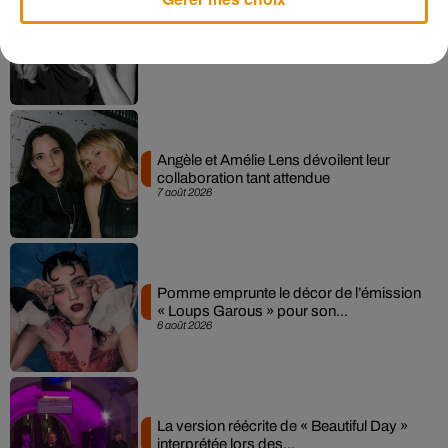
Madonna sort enfin le remix de « Love
Sensation » avec Kylie Minogue
7 août 2026
Angèle et Amélie Lens dévoilent leur
collaboration tant attendue
7 août 2026
Pomme emprunte le décor de l’émission
« Loups Garous » pour son...
6 août 2026
La version réécrite de « Beautiful Day »
interprétée lors des...