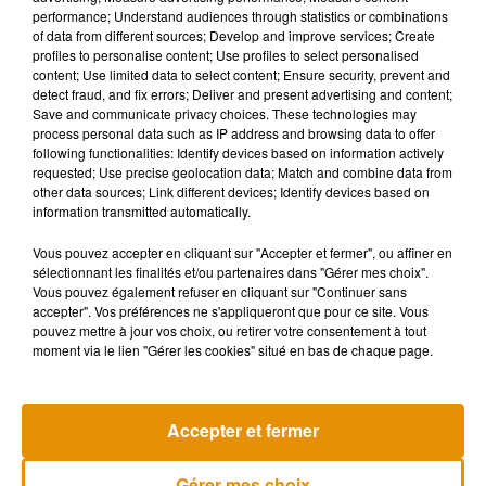
paie des salariés hommes qui occupent des postes
performance; Understand audiences through statistics or combinations
similaires au sein. Les états membres de l’Union
of data from different sources; Develop and improve services; Create
européenne devront également transposer d’ici 2026 une
profiles to personalise content; Use profiles to select personalised
content; Use limited data to select content; Ensure security, prevent and
directive contraignant les employeurs à plus de transparence
detect fraud, and fix errors; Deliver and present advertising and content;
concernant les rémunérations.
Save and communicate privacy choices. These technologies may
process personal data such as IP address and browsing data to offer
following functionalities: Identify devices based on information actively
requested; Use precise geolocation data; Match and combine data from
Cet élément est masqué compte-tenu du refus du
other data sources; Link different devices; Identify devices based on
information transmitted automatically.
dépôt de cookies que vous avez exprimé. Si vous
souhaitez l'afficher, merci de nous donner votre accord
Vous pouvez accepter en cliquant sur "Accepter et fermer", ou affiner en
en cliquant sur le bouton ci-dessous.
sélectionnant les finalités et/ou partenaires dans "Gérer mes choix".
Vous pouvez également refuser en cliquant sur "Continuer sans
accepter". Vos préférences ne s'appliqueront que pour ce site. Vous
Afficher l'élément
pouvez mettre à jour vos choix, ou retirer votre consentement à tout
moment via le lien "Gérer les cookies" situé en bas de chaque page.
Accepter et fermer
Musique
Gérer mes choix