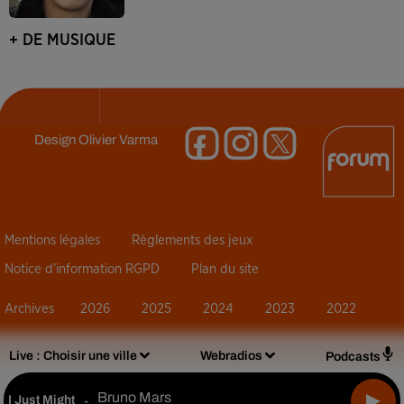
+ DE MUSIQUE
Design
Olivier Varma
Mentions légales
Règlements des jeux
Notice d’information RGPD
Plan du site
Archives
2026
2025
2024
2023
2022
Live :
Choisir une ville
Webradios
Podcasts
Bruno Mars
I Just Might
-