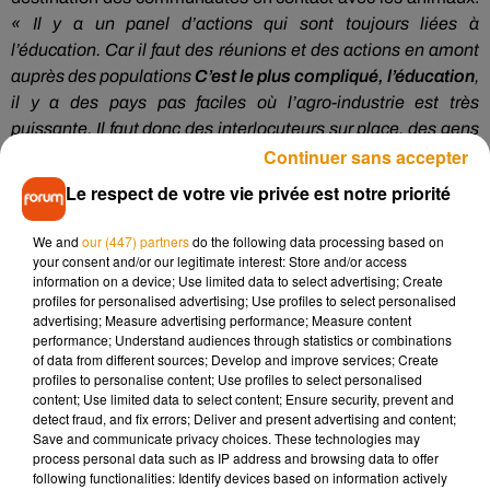
« Il y a un panel d’actions qui sont toujours liées à
l’éducation. Car il faut des réunions et des actions en amont
auprès des populations
C’est le plus compliqué, l’éducation
,
il y a des pays pas faciles où l’agro-industrie est très
puissante. Il faut donc des interlocuteurs sur place, des gens
Continuer sans accepter
intègres et compétents qui nous permettent d’avancer. C’est
essentiel car c’est épuisant de se battre pour sauver un
Le respect de votre vie privée est notre priorité
animal ou une forêt si vous n’avez pas sur place une
personne, une équipe sur qui on peut compter »
, précise le
We and
our (447) partners
do the following data processing based on
président.
your consent and/or our legitimate interest: Store and/or access
information on a device; Use limited data to select advertising; Create
profiles for personalised advertising; Use profiles to select personalised
advertising; Measure advertising performance; Measure content
Les raisons de la générosité
performance; Understand audiences through statistics or combinations
of data from different sources; Develop and improve services; Create
profiles to personalise content; Use profiles to select personalised
Pour en revenir à cette fameuse somme de 500.000 euros,
content; Use limited data to select content; Ensure security, prevent and
Pierre Gay tente de comprendre pourquoi les gens ont donné
detect fraud, and fix errors; Deliver and present advertising and content;
autant l’an passé :
« ça tient, à mon avis, au fait qu’on a fêté
Save and communicate privacy choices. These technologies may
process personal data such as IP address and browsing data to offer
l’an dernier
les 60 ans du parc
. À cette occasion, on a pu
following functionalities: Identify devices based on information actively
organiser des événements,
éditer deux livres
, dont une BD.