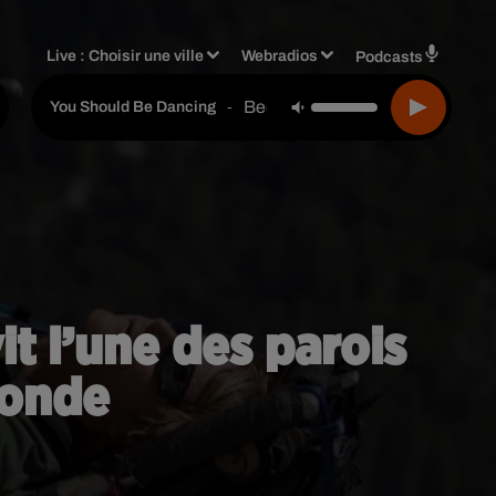
Live :
Choisir une ville
Webradios
Podcasts
Bee Gees
-
You Should Be Dancing
it l’une des parois
monde