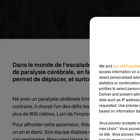
Dans le monde de l'escalade, certains exploits 
We and
our (447) partn
de paralysie cérébrale, en fait partie. En s'atta
access information on a 
select personalised ad
permet de déplacer, et surtout dans son cas, 
statistics or combinatio
profiles to select person
Deliver and present adv
Né avec un paralysie cérébrale limitant fortement sa motr
data such as IP address 
requested; Use precise g
contraire, il choisit l'un des défis les plus intimidants : 
based on information tra
plus de 900 mètres. Loin de l'impressioner, il prend plutôt
Vous pouvez accepter en 
Pour affronter cette ascension, Stephen a suivi un program
mes choix". Vous pouvez
un an et demi. Son équipe élabore également un siège d'e
ce site. Vous pouvez met
par centimètre. Rien n'est laissé au hasard. Chaque ges
bas de chaque page.