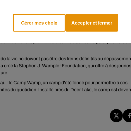
ompson et Dave Lane, Stephen se lance dans l'ascension.
Gérer mes choix
Accepter et fermer
ème de poulie conçue spécialement pour lui. Au total, plus de 20 
sé mais déterminé, il lâche quelques mots qui résument tout :
st là. Il devient la première personne atteinte de paralysie cérébr
de la vie ne doivent pas être des freins définitifs au dépassemen
 a créé la Stephen J. Wampler Foundation, qui offre à des jeune
ture.
beau : le Camp Wamp, un camp d'été fondé pour permettre à ces
imites du quotidien. Installé près du Deer Lake, le camp est deve