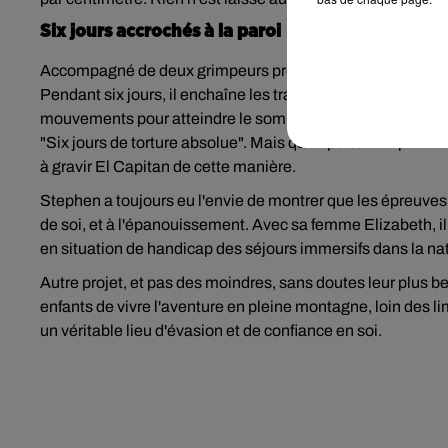
Six jours accrochés à la paroi
Accompagné de deux grimpeurs professionnels, Tommy Th
Pendant six jours, il enchaîne les tractions grâce au syst
mouvements pour atteindre le sommet. À son arrivée, épui
"Six jours de torture absolue". Mais qu'importe. L'exploit e
à gravir El Capitan de cette manière.
Stephen a toujours eu l'envie de montrer que les épreuves 
de soi, et à l'épanouissement. Avec sa femme Elizabeth, il
en situation de handicap des séjours immersifs dans la na
Autre projet, et pas des moindres, sans doutes leur plus 
enfants de vivre l'aventure en pleine montagne, loin des l
un véritable lieu d'évasion et de confiance en soi.