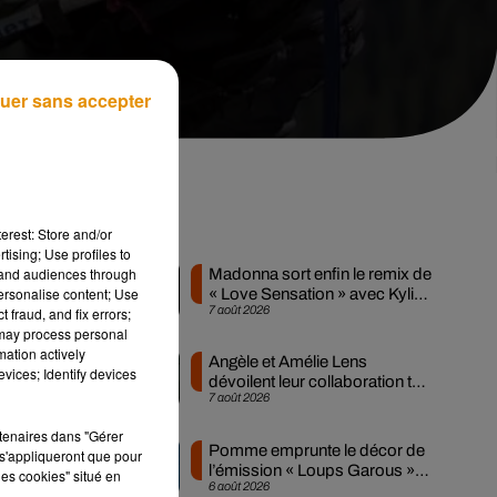
uer sans accepter
nt
Musique
erest: Store and/or
tising; Use profiles to
tand audiences through
Madonna sort enfin le remix de
personalise content; Use
« Love Sensation » avec Kylie
7 août 2026
 fraud, and fix errors;
Minogue
 may process personal
mation actively
Angèle et Amélie Lens
vices; Identify devices
dévoilent leur collaboration tant
7 août 2026
attendue
rtenaires dans "Gérer
t
Pomme emprunte le décor de
s'appliqueront que pour
e
l’émission « Loups Garous »
les cookies" situé en
6 août 2026
pour son...