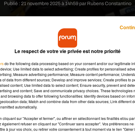
Publié : 21 novembre 2025 à 14h59 par Rubens Constantino
Contin
Le respect de votre vie privée est notre priorité
défient la logique. Celui de Stephen Wampler, attei
ers
do the following data processing based on your consent and/or our legitimate int
quant à El Capitan, il a prouvé que la volonté seule
device; Use limited data to select advertising; Create profiles for personalised adver
vertising; Measure advertising performance; Measure content performance; Unders
gravir des montagnes.
ns of data from different sources; Develop and improve services; Create profiles to 
alised content; Use limited data to select content; Ensure security, prevent and detect
ertising and content; Save and communicate privacy choices. These technologies
icité, Stephen Wampler aurait pu renoncer à bien des rêves. Au
and browsing data to offer following functionalities: Identify devices based on infor
eolocation data; Match and combine data from other data sources; Link different de
El Capitan, monolithe mythique de Yosemite, une paroi verticale de
nsmitted automatically.
 ça comme un objectif de vie.
cliquant sur "Accepter et fermer", ou affiner en sélectionnant les finalités et/ou pa
me d'une intensité rare : jusqu'à 3000 tractions par jour, pendan
 également refuser en cliquant sur "Continuer sans accepter". Vos préférences ne 
scalade adapté, lui permettant de hisser son corps au centimètr
tre à jour vos choix, ou retirer votre consentement à tout moment via le lien "Gérer 
te, chaque manœuvre est répétée jusqu'à devenir automatique.