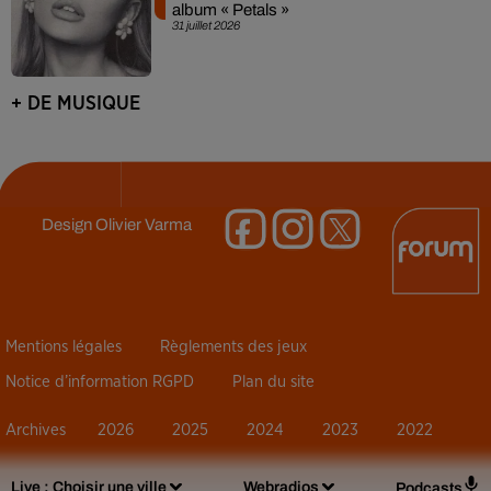
album « Petals »
31 juillet 2026
+ DE MUSIQUE
Design
Olivier Varma
Mentions légales
Règlements des jeux
Notice d’information RGPD
Plan du site
Archives
2026
2025
2024
2023
2022
Live :
Choisir une ville
Webradios
Podcasts