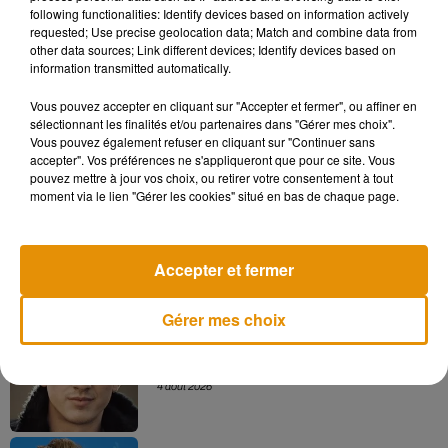
Quatre jours plus tard, le jeune couple se séparait tout aussi
following functionalities: Identify devices based on information actively
officiellement. L’histoire ne dit pas qui de lui ou l’autocuiseur
requested; Use precise geolocation data; Match and combine data from
other data sources; Link different devices; Identify devices based on
a finalement demandé le divorce.
information transmitted automatically.
Vous pouvez accepter en cliquant sur "Accepter et fermer", ou affiner en
sélectionnant les finalités et/ou partenaires dans "Gérer mes choix".
Vous pouvez également refuser en cliquant sur "Continuer sans
Musique
accepter". Vos préférences ne s'appliqueront que pour ce site. Vous
pouvez mettre à jour vos choix, ou retirer votre consentement à tout
moment via le lien "Gérer les cookies" situé en bas de chaque page.
Après le film, bientôt une docu-série sur
le père de Michael Jackson
5 août 2026
Accepter et fermer
Gérer mes choix
Tiny Desk invite Charlie Puth pour une
live session solaire
4 août 2026