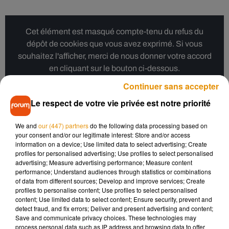
Cet élément est masqué compte-tenu du refus du
dépôt de cookies que vous avez exprimé. Si vous
souhaitez l'afficher, merci de nous donner votre accord
en cliquant sur le bouton ci-dessous.
Continuer sans accepter
Afficher l'élément
Le respect de votre vie privée est notre priorité
We and
our (447) partners
do the following data processing based on
Interviewé par le magazine
Vice
, cet employé du bâtiment
your consent and/or our legitimate interest: Store and/or access
d’un petit hameau de l’île de Java a expliqué que l’idée lui
information on a device; Use limited data to select advertising; Create
été venue lors d’une discussion entre amis. Décrétant que
profiles for personalised advertising; Use profiles to select personalised
advertising; Measure advertising performance; Measure content
l’épouse idéale se devait d’être "forte, obéissante et
performance; Understand audiences through statistics or combinations
discrète", Anam a immédiatement fait le rapprochement
of data from different sources; Develop and improve services; Create
avec l’autocuiseur qu’il tenait dans ses bras : « Je me suis
profiles to personalise content; Use profiles to select personalised
content; Use limited data to select content; Ensure security, prevent and
rendu compte que c’était le choix parfait pour la femme que
detect fraud, and fix errors; Deliver and present advertising and content;
je cherchais. »
Save and communicate privacy choices. These technologies may
process personal data such as IP address and browsing data to offer