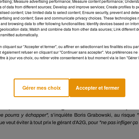
par plein
tous les 4 jours, ça va très vite".
vertising; Measure advertising performance; Measure content performance; Unders
ns of data from different sources; Develop and improve services; Create profiles to 
es engendrées.
alised content; Use limited data to select content; Ensure security, prevent and detect
ertising and content; Save and communicate privacy choices. These technologies
and browsing data to offer following functionalities: Identify devices based on infor
eolocation data; Match and combine data from other data sources; Link different de
nsmitted automatically.
cliquant sur "Accepter et fermer", ou affiner en sélectionnant les finalités et/ou pa
 également refuser en cliquant sur "Continuer sans accepter". Vos préférences ne 
tre à jour vos choix, ou retirer votre consentement à tout moment via le lien "Gérer 
e au plein, les auto-écoles pâtissent toujours
des dépenses li
Gérer mes choix
Accepter et fermer
sses de siège, visières en plus du masque…
"On s’est plié à tout
es prix du carburant :
l’augmentation des tarifs de leçons
ne pourra y échapper",
s’inquiète Boris Grabowski, au risque
e veut éviter à tout prix le gérant d’A2G, pour
"ne pas infliger ça