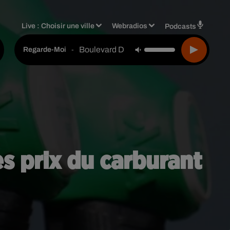
Live :
Choisir une ville
Webradios
Podcasts
Boulevard Des Airs Feat. L.e.j
-
Regarde-Moi
es prix du carburant