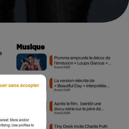
Musique
e
Pomme emprunte le décor de
l’émission « Loups Garous »
6 août 2026
pour son...
is
La version réécrite de
uer sans accepter
« Beautiful Day » interprétée
6 août 2026
lors des...
:
Après le film, bientôt une
ant
docu-série sur le père de
5 août 2026
Michael Jackson
ons
erest: Store and/or
ein
tising; Use profiles to
Tiny Desk invite Charlie Puth