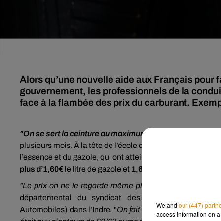
Alors qu’une nouvelle aide aux Français pour fa
gouvernement, les professionnels de la condu
face à la flambée des prix du carburant. Exem
"On se sert la ceinture au maximum"…
Boris Graboswki n
plusieurs mois. À la tête de l’école de conduite A2G à Châ
l’essence et du gazole, qui ont atteint
de nouveaux recor
plus d’1,60€
le litre de gazole et
1,68€
le litre de sans plo
"Le prix on ne le regarde même plus, on le voit sur le bi
départemental du syndicat des professionnels de l’
We and
our (447) partn
Automobiles) dans l’Indre. "
On fait un plein tous les 4 jo
access information on a 