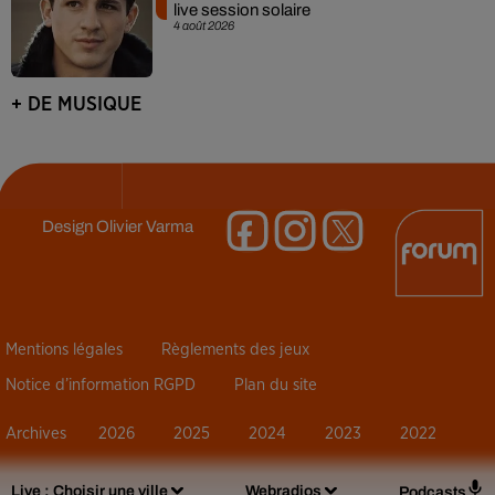
live session solaire
4 août 2026
+ DE MUSIQUE
Design
Olivier Varma
Mentions légales
Règlements des jeux
Notice d’information RGPD
Plan du site
Archives
2026
2025
2024
2023
2022
Live :
Choisir une ville
Webradios
Podcasts