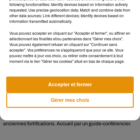
following functionalities: Identify devices based on information actively
requested; Use precise geolocation data; Match and combine data from
other data sources; Link different devices; Identify devices based on
information transmitted automatically.
A Vendôme,
vous pourrez exceptionnellement accéder à la
Porte Saint-Georges et à la salle des mariages. Ancienne
Vous pouvez accepter en cliquant sur "Accepter et fermer", ou affiner en
porte médiévale au sud des fortifications, décor Renaissance
sélectionnant les finalités et/ou partenaires dans "Gérer mes choix".
du XVIe siècle. Restaurée au XIXe siècle, elle brûle en 1940
Vous pouvez également refuser en cliquant sur "Continuer sans
accepter". Vos préférences ne s'appliqueront que pour ce site. Vous
à la suite d'un bombardement et fut restaurée de 1954 à
pouvez mettre à jour vos choix, ou retirer votre consentement à tout
1959.
moment via le lien "Gérer les cookies" situé en bas de chaque page.
L’Hôtel de la Sous-Préfecture sera aussi visitable. La visite
Accepter et fermer
commentée de cet ancien hôtel particulier sera assurée par
un guide-conférencier.
Gérer mes choix
Tour de l'Islette. Tour XIIIe-XVe siècles, témoignage des
anciennes fortifications. Accueil par un guide-conférencier.