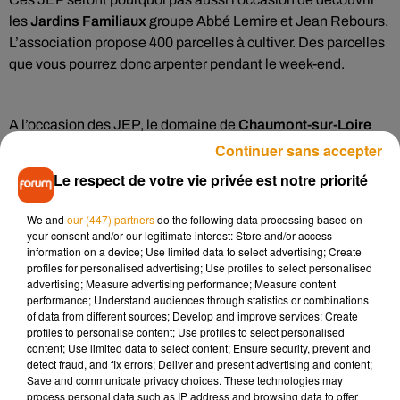
les
Jardins Familiaux
groupe Abbé Lemire et Jean Rebours.
L’association propose 400 parcelles à cultiver. Des parcelles
que vous pourrez donc arpenter pendant le week-end.
A l’occasion des JEP, le domaine de
Chaumont-sur-Loire
e
accueille la 6
édition de vente de plantes de collections,
Continuer sans accepter
botaniques et horticoles ce samedi. Cette fête des plantes
Le respect de votre vie privée est notre priorité
originale vous permettra de retrouver les plantes phares du
festival international des jardins sur les stands des
We and
our (447) partners
do the following data processing based on
exposants.
your consent and/or our legitimate interest: Store and/or access
information on a device; Use limited data to select advertising; Create
profiles for personalised advertising; Use profiles to select personalised
advertising; Measure advertising performance; Measure content
Le
château de Chambord
fera lui plaisir à une poignée de
performance; Understand audiences through statistics or combinations
privilégiés avec l’ouverture exceptionnelle de la tour-lanterne
of data from different sources; Develop and improve services; Create
profiles to personalise content; Use profiles to select personalised
qui culmine à 56 mètres de hauteur. Du haut de sa terrasse
content; Use limited data to select content; Ensure security, prevent and
intermédiaire, vous profiterez d’un point de vue unique sur
detect fraud, and fix errors; Deliver and present advertising and content;
les toitures du château. Accès toutes les 20 à 30 minutes par
Save and communicate privacy choices. These technologies may
process personal data such as IP address and browsing data to offer
petits groupes de 19 personnes.