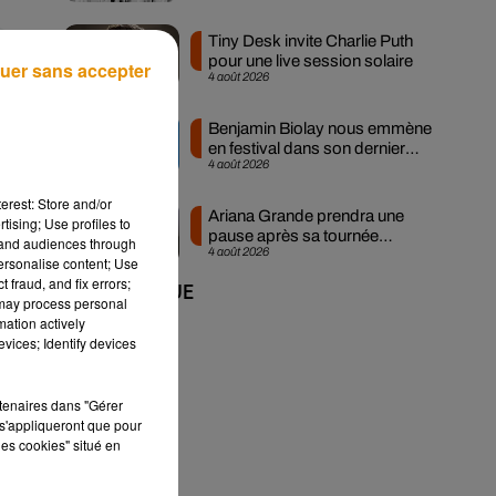
Tiny Desk invite Charlie Puth
pour une live session solaire
uer sans accepter
4 août 2026
Benjamin Biolay nous emmène
en festival dans son dernier
4 août 2026
clip
es
erest: Store and/or
de
Ariana Grande prendra une
tising; Use profiles to
pause après sa tournée
en
tand audiences through
4 août 2026
mondiale
personalise content; Use
 fraud, and fix errors;
+ DE MUSIQUE
 may process personal
mation actively
vices; Identify devices
ce.
iés
rtenaires dans "Gérer
s'appliqueront que pour
les cookies" situé en