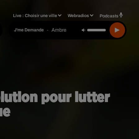
Live :
Choisir une ville
Webradios
Podcasts
Ambre
-
J'me Demande
lution pour lutter
ue