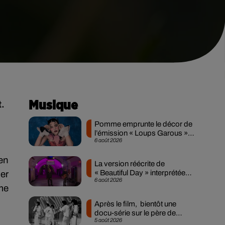
t.
Musique
Pomme emprunte le décor de
l’émission « Loups Garous »
6 août 2026
pour son...
en
La version réécrite de
« Beautiful Day » interprétée
ner
6 août 2026
lors des...
me
Après le film, bientôt une
docu-série sur le père de
5 août 2026
Michael Jackson