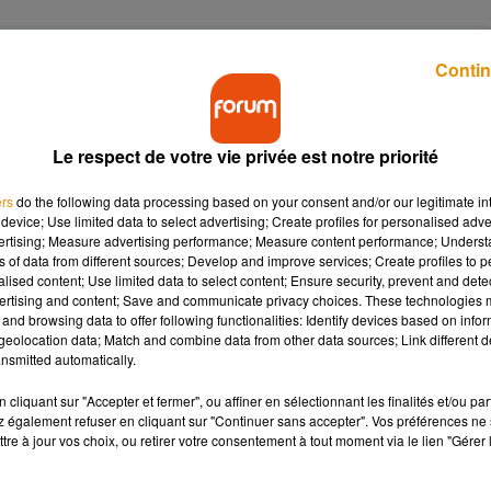
Contin
Le respect de votre vie privée est notre priorité
s’attaque aux activités apicoles mais aussi arboricol
ers
do the following data processing based on your consent and/or our legitimate int
nsectes pollinisateurs. Il est également responsable 
device; Use limited data to select advertising; Create profiles for personalised adver
 De nombreuses personnes sont piquées et certaines 
vertising; Measure advertising performance; Measure content performance; Unders
ns of data from different sources; Develop and improve services; Create profiles to 
alised content; Use limited data to select content; Ensure security, prevent and detect
ertising and content; Save and communicate privacy choices. These technologies
and browsing data to offer following functionalities: Identify devices based on infor
eolocation data; Match and combine data from other data sources; Link different de
nt chinois travaille sur un dispositif de lutte effica
nsmitted automatically.
ecte et l’ont testée comme appât. Les résultats, publ
cliquant sur "Accepter et fermer", ou affiner en sélectionnant les finalités et/ou pa
ent prometteurs.
 également refuser en cliquant sur "Continuer sans accepter". Vos préférences ne 
tre à jour vos choix, ou retirer votre consentement à tout moment via le lien "Gérer 