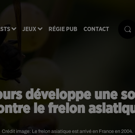
STS
JEUX
RÉGIE PUB
CONTACT
ours développe une so
ontre le frelon asiatiq
Crédit image:
Le frelon asiatique est arrivé en France en 2004.