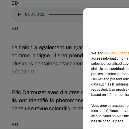
ED
ED
Le frelon a également un grand besoin de sucre 
We and
our (447) partn
comme la vigne. Il s’en prend également à des i
access information on a 
plusieurs centaines d’accidents chaque année.
select personalised ad
statistics or combinatio
décèdent.
profiles to select person
Deliver and present adv
data such as IP address 
requested; Use precise g
Eric Darrouzet avec d’autres chercheurs et notamme
based on information tra
Ils ont identifié la phéromone sexuelle de l’ins
Vous pouvez accepter en 
dans une revue scientifique cette semaine, sembl
mes choix". Vous pouvez
ce site. Vous pouvez met
bas de chaque page.
ED