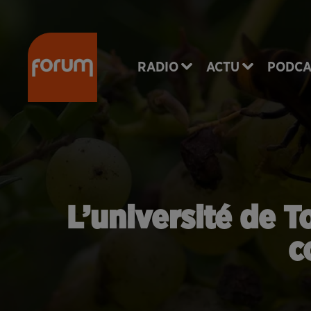
RADIO
ACTU
PODCA
L’université de T
c