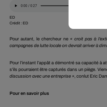
ED
Crédit :
ED
Pour autant, le chercheur ne
« croit pas à l’ex
campagnes de lutte locale on devrait arriver à dim
Pour l’instant l’appât a démontré sa capacité à a
s’ils pourraient être capturés dans un piège. Vie
discussion avec une entreprise »
, conlut Eric Dar
Pour en savoir plus