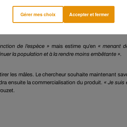
Gérer mes choix
Accepter et fermer
tinction de l’espèce »
mais estime qu’en
« menant d
inuer la population et à la rendre moins embêtante ».
ttirer les mâles. Le chercheur souhaite maintenant sav
ndra ensuite la commercialisation du produit.
« Je suis
rouzet.