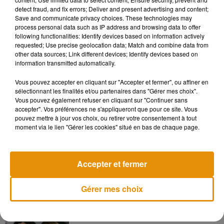
detect fraud, and fix errors; Deliver and present advertising and content;
choses au plus près des personnes. Les commerçants de
Save and communicate privacy choices. These technologies may
proximité sont des personnes que l’on voit au quotidien et à
process personal data such as IP address and browsing data to offer
qui on se confie. L’idée, c’est aussi de leur donner des outils
following functionalities: Identify devices based on information actively
requested; Use precise geolocation data; Match and combine data from
pour réagir et qu’ils ne soient pas juste cinq minutes de
other data sources; Link different devices; Identify devices based on
soupape dans une journée, mais plutôt une porte de sortie. »
information transmitted automatically.
L’association espère à terme
réussir à former un
Vous pouvez accepter en cliquant sur "Accepter et fermer", ou affiner en
commerçant tous les 100 mètres.
sélectionnant les finalités et/ou partenaires dans "Gérer mes choix".
Vous pouvez également refuser en cliquant sur "Continuer sans
accepter". Vos préférences ne s'appliqueront que pour ce site. Vous
pouvez mettre à jour vos choix, ou retirer votre consentement à tout
moment via le lien "Gérer les cookies" situé en bas de chaque page.
Musique
Accepter et fermer
Madonna sort enfin le remix de « Love
Sensation » avec Kylie Minogue
7 août 2026
Gérer mes choix