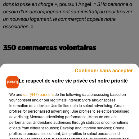
dans la prise en charge »
, poursuit Angel.
« Si la personne a
besoin d’un accompagnement administratif ou pour trouver
un nouveau logement, le commerçant appelle notre
association. »
350 commerces volontaires
Continuer sans accepter
Deux commerçants sont actuellement formés
rue Adrien-
Dubouchet à Limoges, reconnaissables avec un logo «
Le respect de votre vie privée est notre priorité
Lanterne » à l’entrée de leur boutique, mais
350 se sont
portés volontaires.
Une formation gratuite de trois heures
We and
our (447) partners
do the following data processing based on
your consent and/or our legitimate interest: Store and/or access
leur sera délivrée par Les Affolé.e.s de la Frange. Pourquoi
information on a device; Use limited data to select advertising; Create
s’adresser aux commerçants en particulier ?
« Souvent, les
profiles for personalised advertising; Use profiles to select personalised
personnes qui ont pu s’extraire des violences intrafamiliales
advertising; Measure advertising performance; Measure content
performance; Understand audiences through statistics or combinations
ont réussi à trouver la bonne personne au moment. C’est
of data from different sources; Develop and improve services; Create
vraiment une question de chance »
, confie Angel.
« Mais la
profiles to personalise content; Use profiles to select personalised
chance ne doit plus rentrer en jeu. Il faut mettre en place des
content; Use limited data to select content; Ensure security, prevent and