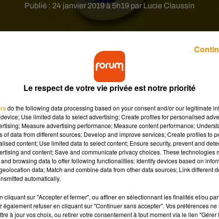
Publié : 24 janvier 2019 à 5h19 par Lucie Claussin
Contin
Le respect de votre vie privée est notre priorité
 en Haute-Vienne, puisque la direction du centre de t
ers
do the following data processing based on your consent and/or our legitimate int
emain les manifestants qui bloquaient le site.
device; Use limited data to select advertising; Create profiles for personalised adver
vertising; Measure advertising performance; Measure content performance; Unders
ns of data from different sources; Develop and improve services; Create profiles to 
alised content; Use limited data to select content; Ensure security, prevent and detect
ourd’hui. Hier, les manifestants ont reçu l’assignation du tribuna
ertising and content; Save and communicate privacy choices. These technologies
ons. En effet, ce mouvement entrave au commerce de La Poste et
and browsing data to offer following functionalities: Identify devices based on infor
grévistes et de la libre circulation des biens et personne. Bien que
eolocation data; Match and combine data from other data sources; Link different de
nsmitted automatically.
s gilets jaunes de Saint-Junien et de Bellac ont décidé de quitter
cliquant sur "Accepter et fermer", ou affiner en sélectionnant les finalités et/ou pa
 également refuser en cliquant sur "Continuer sans accepter". Vos préférences ne 
u centre de tri de Bellac pour dénoncer une « discrimination
tre à jour vos choix, ou retirer votre consentement à tout moment via le lien "Gérer 