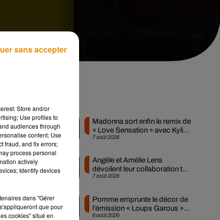
uer sans accepter
ri
Musique
erest: Store and/or
tising; Use profiles to
Madonna sort enfin le remix de
tand audiences through
« Love Sensation » avec Kylie
personalise content; Use
7 août 2026
Minogue
 fraud, and fix errors;
l
 may process personal
Angèle et Amélie Lens
mation actively
dévoilent leur collaboration tant
vices; Identify devices
7 août 2026
attendue
rtenaires dans "Gérer
Pomme emprunte le décor de
s'appliqueront que pour
l’émission « Loups Garous »
les cookies" situé en
6 août 2026
pour son...