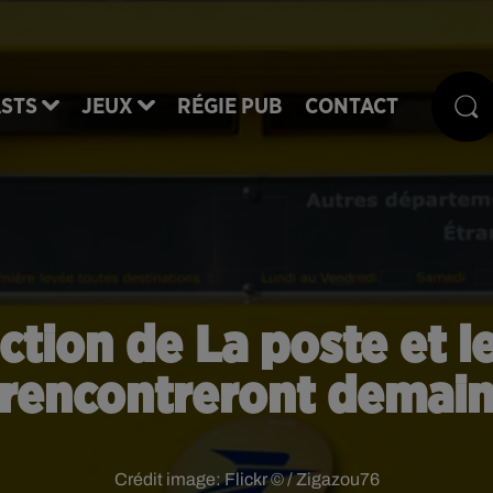
STS
JEUX
RÉGIE PUB
CONTACT
rection de La poste et l
rencontreront demai
Crédit image:
Flickr © / Zigazou76