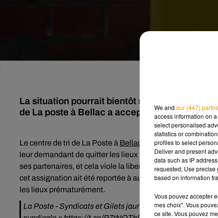
La situation pourrait bientôt s'apaiser à Bellac
We and
our (447) partn
de La poste à Bellac a accepté de rencontrer d
access information on a 
select personalised ad
statistics or combinatio
profiles to select person
Le centre de tri de La Poste à
Bellac
ne sera pas bloqué auj
Deliver and present adv
leur demandant de quitter les lieux pour différentes rais
data such as IP address 
ses partenaires, et cela viole la liberté de travail des non 
requested; Use precise g
based on information tra
cet assignation ait été reportée à aujourd'hui 11 heures, le
les lieux prématurément.
Vous pouvez accepter en 
mes choix". Vous pouvez
La Poste - Syndicats et Gilets jaunes occupent l'entrée d
ce site. Vous pouvez met
syndicale »
https://t.co/P7tNOTbDXD