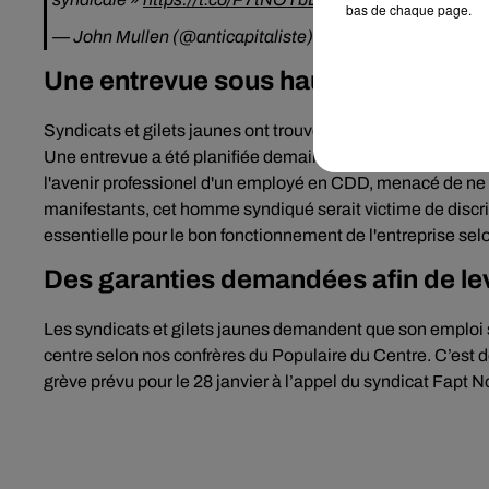
bas de chaque page.
— John Mullen (@anticapitaliste)
23 janvier 2019
Une entrevue sous haute tension :
Syndicats et gilets jaunes ont trouvé une solution de négoci
Une entrevue a été planifiée demain matin avec le syndicat 
l'avenir professionel d'un employé en CDD, menacé de ne p
manifestants, cet homme syndiqué serait victime de discrimi
essentielle pour le bon fonctionnement de l'entreprise se
Des garanties demandées afin de le
Les syndicats et gilets jaunes demandent que son emploi s
centre selon nos confrères du Populaire du Centre. C’est 
grève prévu pour le 28 janvier à l’appel du syndicat Fapt N