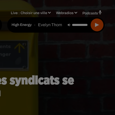
Live :
Choisir une ville
Webradios
Podcasts
Evelyn Thomas
-
High Energy
es syndicats se
n