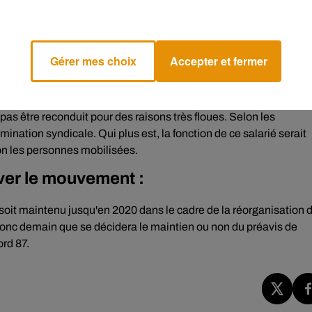
Gérer mes choix
Accepter et fermer
ation et ont réussi à échanger avec la direction de la Poste hier.
de l’entreprise et la direction. Ce rendez-vous devrait traiter de
as être reconduit pour des raisons très floues. Selon les
nation syndicale. Qui plus est, la fonction de ce salarié serait
lon les personnes mobilisées.
ver le mouvement :
oit maintenu jusqu'en 2020 dans le cadre de la réorganisation 
donc demain que se décidera le maintien ou non du préavis de
ord 87.