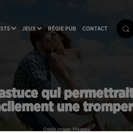
STS
JEUX
RÉGIE PUB
CONTACT
'astuce qui permettra
acilement une tromper
Crédit image:
Pixabay