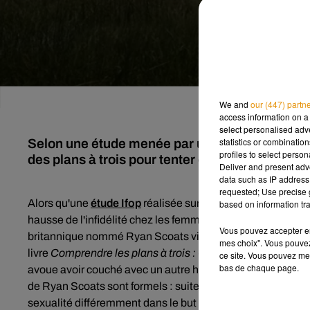
We and
our (447) partn
access information on a 
select personalised ad
statistics or combinatio
Selon une étude menée par un sociologue brita
profiles to select person
des plans à trois pour tenter d'oublier une infidé
Deliver and present adv
data such as IP address 
requested; Use precise g
Alors qu'une
étude Ifop
réalisée sur 5000 femmes européen
based on information tra
hausse de l'infidélité chez les femmes, passant de 10 % e
Vous pouvez accepter en 
britannique nommé Ryan Scoats vient de mener une étude
mes choix". Vous pouvez
livre
Comprendre les plans à trois : Genre, sexe et non-
ce site. Vous pouvez met
bas de chaque page.
avoue avoir couché avec un autre homme que son partenair
de Ryan Scoats sont formels : suite à une tromperie dans l
sexualité différemment dans le but de se faire pardonner. E