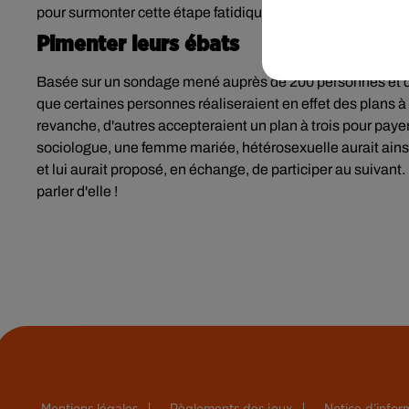
pour surmonter cette étape fatidique.
Pimenter leurs ébats
Basée
sur un sondage mené auprès de 200 personnes et des
que certaines personnes réaliseraient en effet des plans à 
revanche, d'autres accepteraient un plan à trois pour payer
sociologue, une femme mariée, hétérosexuelle aurait ainsi t
et lui aurait proposé, en échange, de participer au suivant
parler d'elle !