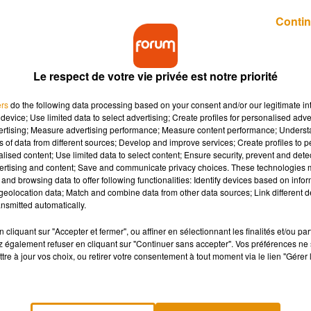
Publié : 29 août 2019 à 15h40 par A.L.
Contin
Le respect de votre vie privée est notre priorité
ers
do the following data processing based on your consent and/or our legitimate int
device; Use limited data to select advertising; Create profiles for personalised adver
vertising; Measure advertising performance; Measure content performance; Unders
ns of data from different sources; Develop and improve services; Create profiles to 
nnique, de plus en plus de couples pratiqueraient
alised content; Use limited data to select content; Ensure security, prevent and detect
lité.
ertising and content; Save and communicate privacy choices. These technologies
and browsing data to offer following functionalities: Identify devices based on infor
eolocation data; Match and combine data from other data sources; Link different de
nes (dont 1000 Françaises) a mis en lumière, en juin dernier, l
nsmitted automatically.
n 1970, à 24 % en 2001 puis à 32 % en 2014, un sociologue
cliquant sur "Accepter et fermer", ou affiner en sélectionnant les finalités et/ou pa
 sur le comportement des individus après une tromperie dans 
 également refuser en cliquant sur "Continuer sans accepter". Vos préférences ne 
monogamie consensuelle.
Et bien qu'en 2019, une femme sur trois
tre à jour vos choix, ou retirer votre consentement à tout moment via le lien "Gérer 
e actuel (contre 49% d'hommes infidèles en 2018), les résulta
eur couple, de plus en plus de partenaires exploreraient leur
n clair, de nombreux couples auraient recours à un plan à trois