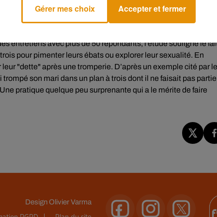
Gérer mes choix
Accepter et fermer
 entretiens avec plus de 50 répondants, l'étude souligne le fai
trois pour pimenter leurs ébats ou explorer leur sexualité. En
 leur "dette" après une tromperie. D’après un exemple cité par l
rompé son mari dans un plan à trois dont il ne faisait pas partie
. Une pratique quelque peu surprenante qui a le mérite de faire
Design
Olivier Varma