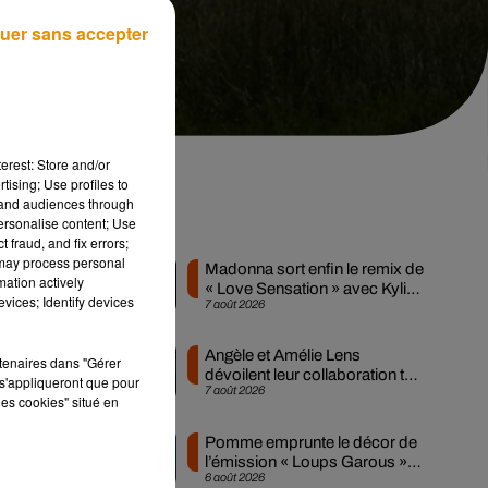
uer sans accepter
erest: Store and/or
tising; Use profiles to
tand audiences through
personalise content; Use
Musique
 fraud, and fix errors;
 may process personal
Madonna sort enfin le remix de
mation actively
« Love Sensation » avec Kylie
vices; Identify devices
7 août 2026
Minogue
a
Angèle et Amélie Lens
rtenaires dans "Gérer
son
dévoilent leur collaboration tant
s'appliqueront que pour
7 août 2026
attendue
les cookies" situé en
ts
Pomme emprunte le décor de
l’émission « Loups Garous »
6 août 2026
pour son...