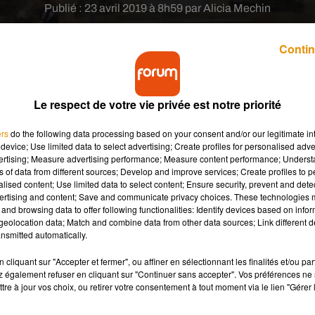
Publié : 23 avril 2019 à 8h59 par Alicia Mechin
Contin
Le respect de votre vie privée est notre priorité
ers
do the following data processing based on your consent and/or our legitimate int
placement de Nicole Belloubet a finalement lieu ce
device; Use limited data to select advertising; Create profiles for personalised adver
vertising; Measure advertising performance; Measure content performance; Unders
notamment rendue ce mardi matin sur le site de la
ns of data from different sources; Develop and improve services; Create profiles to 
alised content; Use limited data to select content; Ensure security, prevent and detect
ertising and content; Save and communicate privacy choices. These technologies
and browsing data to offer following functionalities: Identify devices based on infor
eolocation data; Match and combine data from other data sources; Link different de
erra pas le jour avant quelques années. La maison d’arrêt de
nsmitted automatically.
jourd’hui surpeuplée et vétuste ! Ce futur établissement doit alor
cliquant sur "Accepter et fermer", ou affiner en sélectionnant les finalités et/ou pa
 également refuser en cliquant sur "Continuer sans accepter". Vos préférences ne 
ièrement appréciée par les élus du département. Pour rappel, le
tre à jour vos choix, ou retirer votre consentement à tout moment via le lien "Gérer 
ment, mais les élus du territoire se sont mobilisés pour assurer
 Matthieu Orphelin a confirmé qu’un calendrier était arrêté pour