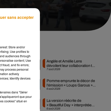
uer sans accepter
erest: Store and/or
Musique
tising; Use profiles to
tand audiences through
personalise content; Use
Angèle et Amélie Lens
 fraud, and fix errors;
dévoilent leur collaboration tant
 may process personal
7 août 2026
attendue
mation actively
vices; Identify devices
Pomme emprunte le décor de
s
l’émission « Loups Garous »
6 août 2026
pour son...
rtenaires dans "Gérer
s'appliqueront que pour
La version réécrite de
les cookies" situé en
« Beautiful Day » interprétée
6 août 2026
lors des...
 le