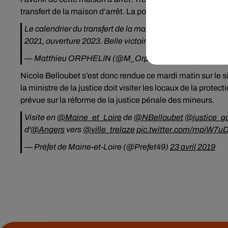
transfert de la maison d’arrêt. La pose de la première pierr
Le calendrier du transfert de la maison d'arrêt est confir
2021, ouverture 2023. Belle victoire collective pour notre t
— Matthieu ORPHELIN (@M_Orphelin)
23 avril 2019
Nicole Belloubet s’est donc rendue ce mardi matin sur le si
la ministre de la justice doit visiter les locaux de la prot
prévue sur la réforme de la justice pénale des mineurs.
Visite en
@Maine_et_Loire
de
@NBelloubet
@justice_g
d'
@Angers
vers
@ville_trelaze
pic.twitter.com/mpiW7u
— Préfet de Maine-et-Loire (@Prefet49)
23 avril 2019