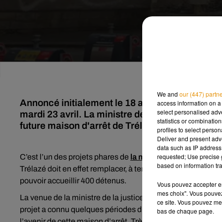
We and
our (447) partn
Annoncé initialement le 18 avril dernier, le dé
access information on a 
select personalised ad
mardi 23 avril. La ministre de la justice s'est 
statistics or combinatio
future maison d'arrêt de Trélazé.
profiles to select person
Deliver and present adv
data such as IP address 
requested; Use precise g
C’est l’un des projets phares de
la métropole
mais qui ne v
based on information tra
Trélazé doit en effet remplacer, à terme, celle d’Angers au
pouvoir accueillir 400 détenus.
Vous pouvez accepter en 
mes choix". Vous pouvez
La venue de la ministre de la justice ce mardi est particul
ce site. Vous pouvez met
projet a connu quelques périodes d’hésitations et de flotte
bas de chaque page.
l’avenir de cette maison d’arrêt. Très récemment, le député