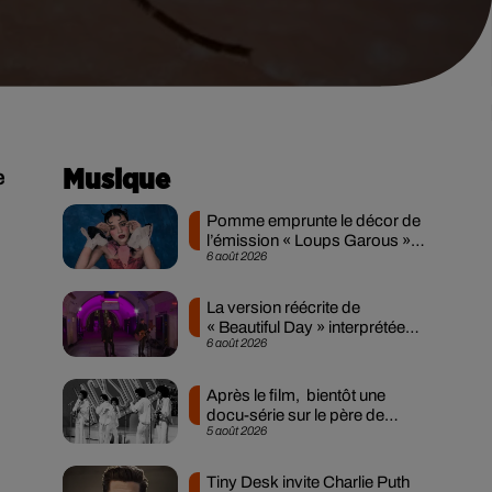
e
Musique
Pomme emprunte le décor de
l’émission « Loups Garous »
6 août 2026
pour son...
La version réécrite de
« Beautiful Day » interprétée
6 août 2026
lors des...
Après le film, bientôt une
docu-série sur le père de
5 août 2026
Michael Jackson
Tiny Desk invite Charlie Puth