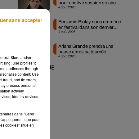
pour une live session solaire
4 août 2026
uer sans accepter
Benjamin Biolay nous emmène
si
en festival dans son dernier
4 août 2026
clip
Ariana Grande prendra une
pause après sa tournée
4 août 2026
erest: Store and/or
mondiale
nc
tising; Use profiles to
+ DE MUSIQUE
tand audiences through
personalise content; Use
 fraud, and fix errors;
 may process personal
mation actively
vices; Identify devices
rtenaires dans "Gérer
s'appliqueront que pour
les cookies" situé en