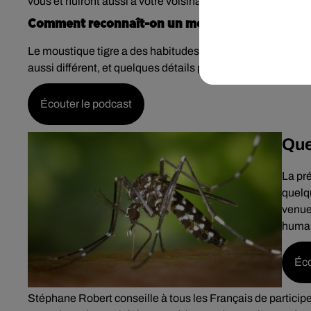
vous et nuiront aussi à votre voisinage proche.
Comment reconnaît-on un moustique tigre ?
Le moustique tigre a des habitudes de vies différentes d
aussi différent, et quelques détails permettent de le différe
Écouter le podcast
Que
La pré
quelq
venues
humai
Éco
Stéphane Robert conseille à tous les Français de participer