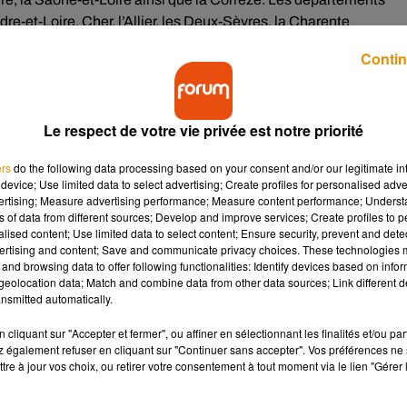
dre-et-Loire, Cher, l’Allier, les Deux-Sèvres, la Charente
ront en rouge dans les années qui suivent. En tout, ce sont 66
Contin
, soit près de 70% du territoire. Plusieurs départements ont aus
s comme les Deux Sèvres, la Charente et la Charente-Maritime.
Le respect de votre vie privée est notre priorité
soin de beaucoup d’eau pour se multiplier, à l’inverse des
ers
do the following data processing based on your consent and/or our legitimate int
 il aime vivre en ville, car il y a beaucoup d’êtres humains et do
device; Use limited data to select advertising; Create profiles for personalised adver
vertising; Measure advertising performance; Measure content performance; Unders
 puissent pondre leurs œufs ensuite. Le milieu urbain est aussi
ns of data from different sources; Develop and improve services; Create profiles to 
empératures douces et des endroits protégés des grands froids.
alised content; Use limited data to select content; Ensure security, prevent and detect
u’en France :
ertising and content; Save and communicate privacy choices. These technologies
and browsing data to offer following functionalities: Identify devices based on infor
eolocation data; Match and combine data from other data sources; Link different de
nsmitted automatically.
cliquant sur "Accepter et fermer", ou affiner en sélectionnant les finalités et/ou pa
uelques dizaines de mètres à vol d’ailes lors de sa vie. Un
 également refuser en cliquant sur "Continuer sans accepter". Vos préférences ne 
voire plusieurs milliers d’œufs dans sa courte vie, cela
tre à jour vos choix, ou retirer votre consentement à tout moment via le lien "Gérer 
 petit périmètre, et tous ces insectes se trouveront ensuite chez