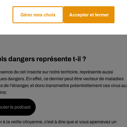
Gérer mes choix
Accepter et fermer
es moustiques qui nous étaient jusqu’alors communs. Son corps e
ncier :
ls dangers représente t-il ?
sence de cet insecte sur notre territoire, représente aussi
ues dangers. En effet, ce dernier peut être vecteur de maladies
 de l’étranger, et donc transmettre potentiellement ces virus au
ns:
uter le podcast
 à la veille citoyenne, c’est à dire que si vous apercevez un