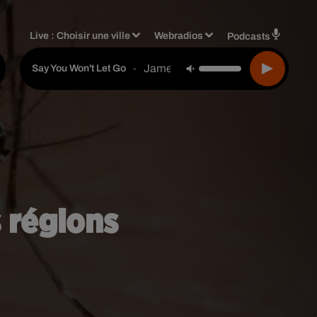
Live :
Choisir une ville
Webradios
Podcasts
James Arthur
-
Say You Won't Let Go
s régions