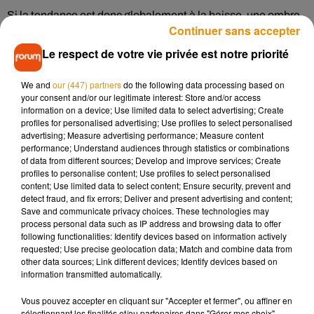
Si la tendance est donc globalement à la baisse, une ombre
Continuer sans accepter
vient noircir le tableau. Le nombre
d’automobilistes tués
sur
les routes est en légère hausse, avec 22 décès en 2018, soit
Le respect de votre vie privée est notre priorité
une personne en plus par rapport à 2017 (+0,4%). ⬨Enfin,
les
piétons
enregistrent la hausse de la mortalité la plus
We and
our (447) partners
do the following data processing based on
your consent and/or our legitimate interest: Store and/or access
importante en 2018 avec 4 personnes tuées. En 2017, aucun
information on a device; Use limited data to select advertising; Create
décès n’avait été enregistré.
profiles for personalised advertising; Use profiles to select personalised
advertising; Measure advertising performance; Measure content
Face à ces chiffres, la préfecture du Loir-et-Cher compte
performance; Understand audiences through statistics or combinations
lancer une nouvelle campagne de prévention contre les
of data from different sources; Develop and improve services; Create
profiles to personalise content; Use profiles to select personalised
risques et dangers liés à la route.
content; Use limited data to select content; Ensure security, prevent and
detect fraud, and fix errors; Deliver and present advertising and content;
Save and communicate privacy choices. These technologies may
process personal data such as IP address and browsing data to offer
following functionalities: Identify devices based on information actively
Musique
requested; Use precise geolocation data; Match and combine data from
other data sources; Link different devices; Identify devices based on
information transmitted automatically.
Madonna sort enfin le remix de « Love
Vous pouvez accepter en cliquant sur "Accepter et fermer", ou affiner en
Sensation » avec Kylie Minogue
sélectionnant les finalités et/ou partenaires dans "Gérer mes choix".