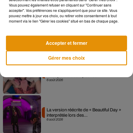
7 août 2026
Vous pouvez également refuser en cliquant sur "Continuer sans
accepter". Vos préférences ne s'appliqueront que pour ce site. Vous
pouvez mettre à jour vos choix, ou retirer votre consentement à tout
moment via le lien "Gérer les cookies" situé en bas de chaque page.
Angèle et Amélie Lens dévoilent leur
collaboration tant attendue
7 août 2026
Accepter et fermer
Gérer mes choix
Pomme emprunte le décor de l’émission
« Loups Garous » pour son...
6 août 2026
La version réécrite de « Beautiful Day »
interprétée lors des...
6 août 2026