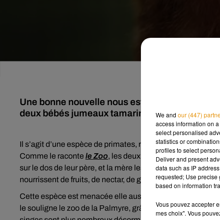
Une bonne nouvelle nous est parvenue du Zoo 
deux bébés jumeaux tamarins lions dorés sont n
We and
our (447) partn
access information on a 
select personalised ad
statistics or combinatio
Il s’agit d’une espèce de primates, reconnaissable grâce à
profiles to select person
Comme le raconte
le Zoo
, les deux petits ne quittent pas
Deliver and present adv
sur le dos de leur père, et la mère les récupère pour qu’ils 
data such as IP address 
requested; Use precise g
nourrissent de fruits, de nectar, de gomme et de petits ver
based on information tra
Cette espèce est menacée elle aussi dans son milieu natur
Vous pouvez accepter en 
le souligne le zoo de la Palmyre, grâce à un programme de 
mes choix". Vous pouvez
singes sont plus nombreux désormais dans la nature, que 