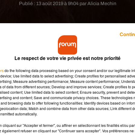
Publié : 13 août 2019 à 9h04 par Alicia Mechin
Contin
Le respect de votre vie privée est notre priorité
de la Palmyre, près de Royan en Charente-Maritime
és il y a trois semaines.
ers
do the following data processing based on your consent and/or our legitimate int
device; Use limited data to select advertising; Create profiles for personalised adver
vertising; Measure advertising performance; Measure content performance; Unders
ns of data from different sources; Develop and improve services; Create profiles to 
 son pelage jaune vif. Ce dernier deviendra orange une fois adult
alised content; Use limited data to select content; Ensure security, prevent and detect
 leurs parents depuis leur naissance. Ils se baladent principaleme
ertising and content; Save and communicate privacy choices. These technologies
puissent téter. Une fois sevrés, les tamarins lions dorés se
and browsing data to offer following functionalities: Identify devices based on infor
eolocation data; Match and combine data from other data sources; Link different de
tébrés et invertébrés (escargots, lézards, araignées, insectes).
nsmitted automatically.
el. Elle a même failli disparaître dans les années 60. Mais co
cliquant sur "Accepter et fermer", ou affiner en sélectionnant les finalités et/ou pa
conservation et de réintroduction mis en place au Brésil, ces
 également refuser en cliquant sur "Continuer sans accepter". Vos préférences ne 
par le passé.