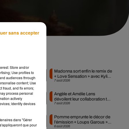
uer sans accepter
 :
Musique
erest: Store and/or
Madonna sort enfin le remix de
tising; Use profiles to
« Love Sensation » avec Kylie
tand audiences through
7 août 2026
Minogue
personalise content; Use
e.
 fraud, and fix errors;
nt
 may process personal
Angèle et Amélie Lens
mation actively
dévoilent leur collaboration tant
vices; Identify devices
7 août 2026
attendue
mme
Pomme emprunte le décor de
rtenaires dans "Gérer
l’émission « Loups Garous »
s'appliqueront que pour
6 août 2026
pour son...