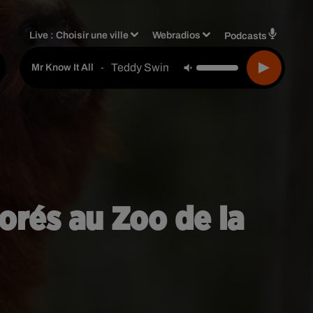
Live :
Choisir une ville
Webradios
Podcasts
Teddy Swims
-
Mr Know It All
orés au Zoo de la