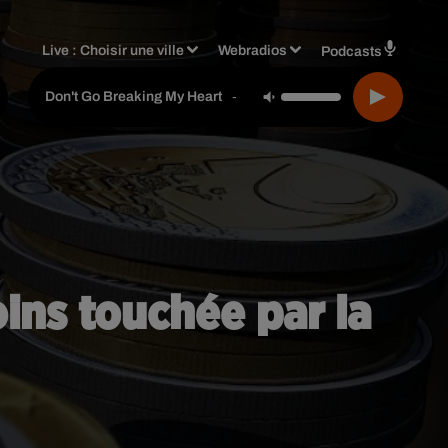
Live :
Choisir une ville
Webradios
Podcasts
Elton John & Kiki Dee
-
Don't Go Breaking My Heart
oins touchée par la