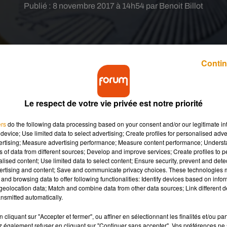
Publié : 8 novembre 2017 à 14h54 par Benoit Billot
Contin
Le respect de votre vie privée est notre priorité
 Pays de la Loire est la deuxième région où la
a Bretagne.
ers
do the following data processing based on your consent and/or our legitimate int
device; Use limited data to select advertising; Create profiles for personalised adver
vertising; Measure advertising performance; Measure content performance; Unders
s des Pays de la Loire. Ce lundi 6 novembre, l’INSEE a publié son
ns of data from different sources; Develop and improve services; Create profiles to 
alised content; Use limited data to select content; Ensure security, prevent and detect
lique, les Pays de la Loire ont un pourcentage faible de personn
ertising and content; Save and communicate privacy choices. These technologies
rme de pourcentage, cela représente 11,1% alors qu’à l’échelle
and browsing data to offer following functionalities: Identify devices based on infor
ment, les Liégriens sont devancés par la Bretagne avec un taux 
eolocation data; Match and combine data from other data sources; Link different de
nsmitted automatically.
onnes
ns riches
cliquant sur "Accepter et fermer", ou affiner en sélectionnant les finalités et/ou pa
 également refuser en cliquant sur "Continuer sans accepter". Vos préférences ne 