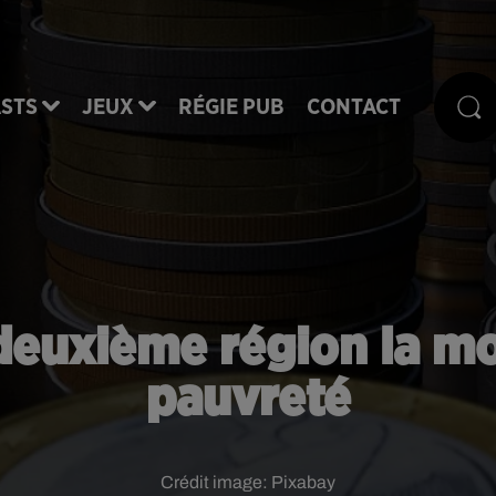
STS
JEUX
RÉGIE PUB
CONTACT
 deuxième région la m
pauvreté
Crédit image:
Pixabay