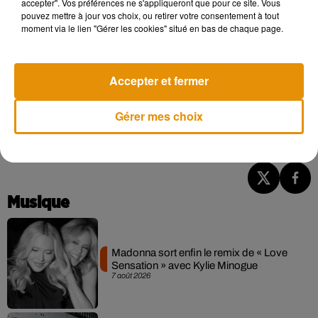
accepter". Vos préférences ne s'appliqueront que pour ce site. Vous
pouvez mettre à jour vos choix, ou retirer votre consentement à tout
Les rencontres permises par le lieu, sont également une
moment via le lien "Gérer les cookies" situé en bas de chaque page.
source d’inspiration. «
Il y a le jeu de mots "le peuple y est"
mais le peuplier, c’est aussi l’arbre de la liberté à la
Révolution, c’était ce que plantaient les Grecs dans
Accepter et fermer
l’Agora »
, abonde-t-il.
Gérer mes choix
Si tout va bien,
Peuplier
devrait ouvrir ses portes en avril
2022.
Musique
Madonna sort enfin le remix de « Love
Sensation » avec Kylie Minogue
7 août 2026