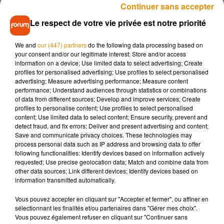
Continuer sans accepter
micro-crèche et les cabinets de santé, eux, seront loués.
Le respect de votre vie privée est notre priorité
Le budget global est estimé à 1,8 millions d’euros HT. Une
grande partie est financée par l’emprunt, mais Lola Moro et
We and
our (447) partners
do the following data processing based on
Baptiste Calandre ont été contraints de lancer une
your consent and/or our legitimate interest: Store and/or access
campagne de
financement participatif.
information on a device; Use limited data to select advertising; Create
profiles for personalised advertising; Use profiles to select personalised
advertising; Measure advertising performance; Measure content
performance; Understand audiences through statistics or combinations
of data from different sources; Develop and improve services; Create
Écouter le podcast
profiles to personalise content; Use profiles to select personalised
content; Use limited data to select content; Ensure security, prevent and
detect fraud, and fix errors; Deliver and present advertising and content;
Save and communicate privacy choices. These technologies may
« Le peuple y est »
process personal data such as IP address and browsing data to offer
following functionalities: Identify devices based on information actively
requested; Use precise geolocation data; Match and combine data from
Un mystère demeure encore quant au nom du village.
other data sources; Link different devices; Identify devices based on
Pourquoi peuplier ?
« La symbolique de l’arbre est très
information transmitted automatically.
importante de par le côté nature et vert de notre projet mais
Vous pouvez accepter en cliquant sur "Accepter et fermer", ou affiner en
aussi pour les ramifications, que plusieurs activités
sélectionnant les finalités et/ou partenaires dans "Gérer mes choix".
cohabitent et que ça soit cohérent »,
explique Baptiste
Vous pouvez également refuser en cliquant sur "Continuer sans
Calandre.