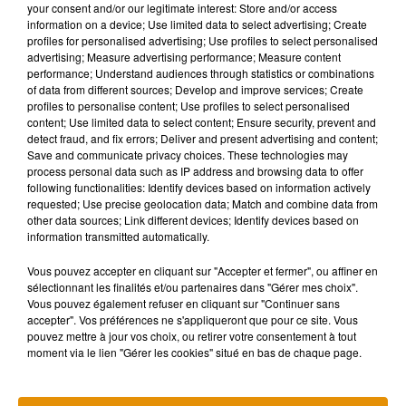
contre cette réforme.
your consent and/or our legitimate interest: Store and/or access
information on a device; Use limited data to select advertising; Create
Le 8 avril prochain, date anniversaire des 75 ans de la
profiles for personalised advertising; Use profiles to select personalised
constitution d’EDF et Gaz de France, une mobilisation est
advertising; Measure advertising performance; Measure content
performance; Understand audiences through statistics or combinations
prévue afin de demander, de nouveau, la nationalisation
of data from different sources; Develop and improve services; Create
d’EDF.
profiles to personalise content; Use profiles to select personalised
content; Use limited data to select content; Ensure security, prevent and
detect fraud, and fix errors; Deliver and present advertising and content;
Save and communicate privacy choices. These technologies may
process personal data such as IP address and browsing data to offer
following functionalities: Identify devices based on information actively
requested; Use precise geolocation data; Match and combine data from
other data sources; Link different devices; Identify devices based on
information transmitted automatically.
Vous pouvez accepter en cliquant sur "Accepter et fermer", ou affiner en
sélectionnant les finalités et/ou partenaires dans "Gérer mes choix".
Vous pouvez également refuser en cliquant sur "Continuer sans
accepter". Vos préférences ne s'appliqueront que pour ce site. Vous
pouvez mettre à jour vos choix, ou retirer votre consentement à tout
moment via le lien "Gérer les cookies" situé en bas de chaque page.