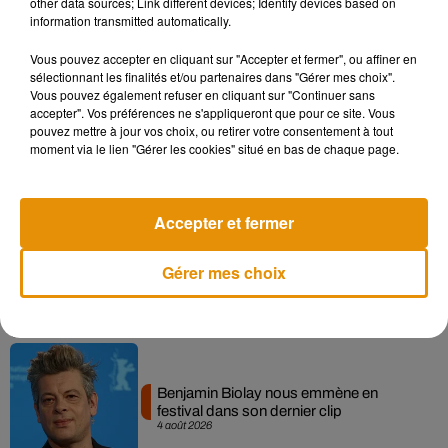
other data sources; Link different devices; Identify devices based on
information transmitted automatically.
Musique
Vous pouvez accepter en cliquant sur "Accepter et fermer", ou affiner en
sélectionnant les finalités et/ou partenaires dans "Gérer mes choix".
Vous pouvez également refuser en cliquant sur "Continuer sans
accepter". Vos préférences ne s'appliqueront que pour ce site. Vous
Après le film, bientôt une docu-série sur
pouvez mettre à jour vos choix, ou retirer votre consentement à tout
le père de Michael Jackson
moment via le lien "Gérer les cookies" situé en bas de chaque page.
5 août 2026
Accepter et fermer
Tiny Desk invite Charlie Puth pour une
Gérer mes choix
live session solaire
4 août 2026
Benjamin Biolay nous emmène en
festival dans son dernier clip
4 août 2026