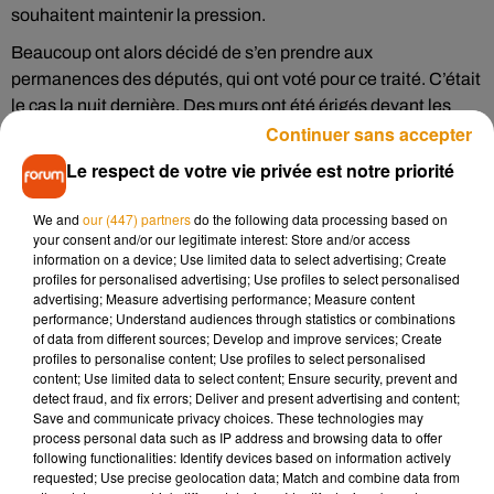
souhaitent maintenir la pression.
Beaucoup ont alors décidé de s’en prendre aux
permanences des députés, qui ont voté pour ce traité. C’était
le cas la nuit dernière. Des murs ont été érigés devant les
Continuer sans accepter
permanences, avec des tags sur ces murs et du fumier. Autre
exemple en date, le 1er août dernier : la permanence
du
Le respect de votre vie privée est notre priorité
député des Deux-Sèvres
Jean-Marie Fievet avait été
dégradée pour la deuxième fois en moins de deux semaines.
We and
our (447) partners
do the following data processing based on
your consent and/or our legitimate interest: Store and/or access
Le syndicat agricole Jeunes Agriculteurs 86 demande aux
information on a device; Use limited data to select advertising; Create
députés de revenir sur leur décision, lors du prochain
profiles for personalised advertising; Use profiles to select personalised
advertising; Measure advertising performance; Measure content
passage à l’Assemblée Nationale ; aux sénateurs qu’ils
performance; Understand audiences through statistics or combinations
votent contre le CETA, et au gouvernement qu’il «
défende
of data from different sources; Develop and improve services; Create
tous les maillons de la filière agricole française
». Les anti-
profiles to personalise content; Use profiles to select personalised
content; Use limited data to select content; Ensure security, prevent and
CETA estiment en effet que ce traité de libre-échange est
detect fraud, and fix errors; Deliver and present advertising and content;
une menace pour l’agriculture française.
Save and communicate privacy choices. These technologies may
process personal data such as IP address and browsing data to offer
following functionalities: Identify devices based on information actively
requested; Use precise geolocation data; Match and combine data from