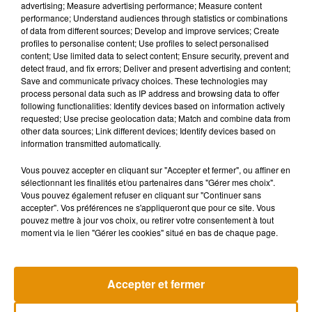
advertising; Measure advertising performance; Measure content
ce projet. Le rachat au total est estimé à 500 000 euros. Les
performance; Understand audiences through statistics or combinations
initiateurs de cette levée de fonds espèrent au moins 10 000
of data from different sources; Develop and improve services; Create
contributeurs. Pour les plus petits budgets qui souhaitent
profiles to personalise content; Use profiles to select personalised
content; Use limited data to select content; Ensure security, prevent and
prendre part à cette opération de sauvegarde, vous pouvez
detect fraud, and fix errors; Deliver and present advertising and content;
aussi faire un don, inférieur à 50 euros, ainsi vous obtiendrez
Save and communicate privacy choices. These technologies may
le statut de donateur.
process personal data such as IP address and browsing data to offer
following functionalities: Identify devices based on information actively
requested; Use precise geolocation data; Match and combine data from
other data sources; Link different devices; Identify devices based on
Pour information, il y a tout juste une semaine, la collecte en
information transmitted automatically.
ligne comptait 4 000 contributeurs et la cagnotte récoltée
Vous pouvez accepter en cliquant sur "Accepter et fermer", ou affiner en
était de 300 000 euros. Vous avez encore jusqu’au 25
sélectionnant les finalités et/ou partenaires dans "Gérer mes choix".
décembre pour devenir propriétaire d’un petit bout de ce
Vous pouvez également refuser en cliquant sur "Continuer sans
château !
accepter". Vos préférences ne s'appliqueront que pour ce site. Vous
pouvez mettre à jour vos choix, ou retirer votre consentement à tout
moment via le lien "Gérer les cookies" situé en bas de chaque page.
Accepter et fermer
Musique