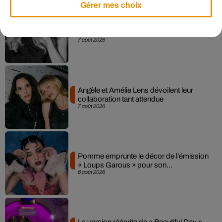
Gérer mes choix
Madonna sort enfin le remix de « Love
Sensation » avec Kylie Minogue
7 août 2026
Angèle et Amélie Lens dévoilent leur
collaboration tant attendue
7 août 2026
Pomme emprunte le décor de l’émission
« Loups Garous » pour son...
6 août 2026