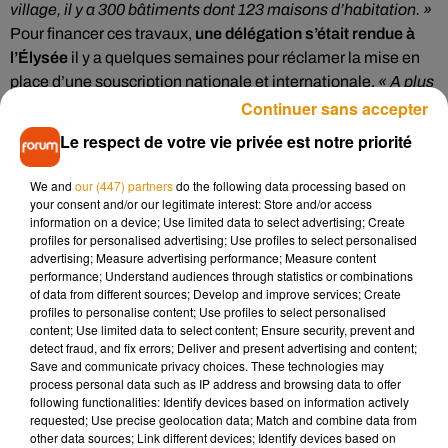
village, il y a 300 bâtiments dont 123 maisons d’habitation. »
Pour financer ces travaux,
une délégation s’était rendue à
l’Élysée
il y a quelques semaines pour réclamer la mise en
place d’une souscription nationale et internationale.
« A plus
Continuer sans accepter
petite échelle, c’est un peu l’idée de la collecte solidaire pour
Notre-Dame »
, estime Benoit Sadry, qui rappelle que
Le respect de votre vie privée est notre priorité
d’autres villes, en Europe notamment, ont subi le même sort
d’Oradour-sur-Glane sans qu’il n’en reste de traces
We and
our (447) partners
do the following data processing based on
aujourd’hui.
your consent and/or our legitimate interest: Store and/or access
information on a device; Use limited data to select advertising; Create
profiles for personalised advertising; Use profiles to select personalised
advertising; Measure advertising performance; Measure content
Un engagement citoyen
performance; Understand audiences through statistics or combinations
of data from different sources; Develop and improve services; Create
profiles to personalise content; Use profiles to select personalised
content; Use limited data to select content; Ensure security, prevent and
La commune se tourne donc vers les collectivités, mécènes
detect fraud, and fix errors; Deliver and present advertising and content;
Save and communicate privacy choices. These technologies may
et le grand public via cette initiative.
« On s’est engagés
process personal data such as IP address and browsing data to offer
depuis 80 ans à ce que ce village soit en accès gratuit, pour
following functionalities: Identify devices based on information actively
qu’un maximum de gens puissent voit de l’horreur de la
requested; Use precise geolocation data; Match and combine data from
other data sources; Link different devices; Identify devices based on
guerre »
, explique Benoit Sadry.
« Aujourd’hui, on demande