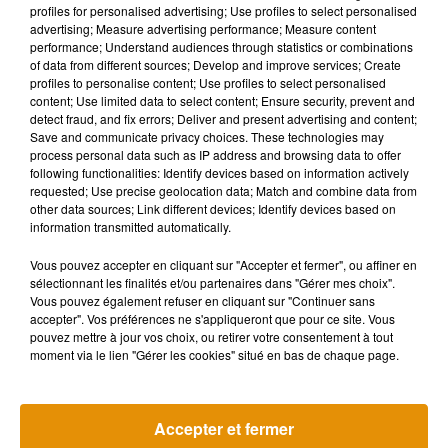
Musique
profiles for personalised advertising; Use profiles to select personalised
advertising; Measure advertising performance; Measure content
performance; Understand audiences through statistics or combinations
of data from different sources; Develop and improve services; Create
profiles to personalise content; Use profiles to select personalised
content; Use limited data to select content; Ensure security, prevent and
detect fraud, and fix errors; Deliver and present advertising and content;
Save and communicate privacy choices. These technologies may
process personal data such as IP address and browsing data to offer
following functionalities: Identify devices based on information actively
requested; Use precise geolocation data; Match and combine data from
other data sources; Link different devices; Identify devices based on
information transmitted automatically.
Vous pouvez accepter en cliquant sur "Accepter et fermer", ou affiner en
sélectionnant les finalités et/ou partenaires dans "Gérer mes choix".
Vous pouvez également refuser en cliquant sur "Continuer sans
accepter". Vos préférences ne s'appliqueront que pour ce site. Vous
pouvez mettre à jour vos choix, ou retirer votre consentement à tout
Madonna sort enfin le remix de « Love
Angèle et Amé
moment via le lien "Gérer les cookies" situé en bas de chaque page.
Sensation » avec Kylie Minogue
collaboration
7 août 2026
7 août 2026
+ DE MUSIQUE
Accepter et fermer