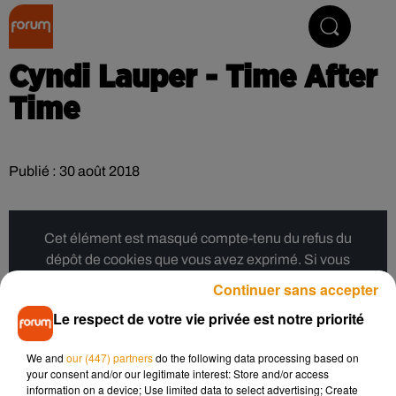
Collector Radio
Cyndi Lauper - Time After
Time
Publié : 30 août 2018
Cet élément est masqué compte-tenu du refus du
dépôt de cookies que vous avez exprimé. Si vous
souhaitez l'afficher, merci de nous donner votre accord
Continuer sans accepter
en cliquant sur le bouton ci-dessous.
Le respect de votre vie privée est notre priorité
Afficher l'élément
We and
our (447) partners
do the following data processing based on
your consent and/or our legitimate interest: Store and/or access
information on a device; Use limited data to select advertising; Create