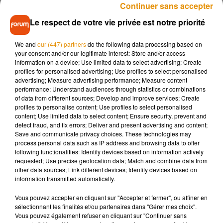
telle ampleur.
Continuer sans accepter
Le mystère entoure aussi le sens de la chanson. Le titre
Le respect de votre vie privée est notre priorité
Wonderwall
est inspiré d’un film expérimental du même nom
de 1968. Noel Gallagher expliquera plus tard qu’il parle d’un
We and
our (447) partners
do the following data processing based on
your consent and/or our legitimate interest: Store and/or access
«
ami imaginaire qui vient te sauver
». Mais à l’époque, la
information on a device; Use limited data to select advertising; Create
presse affirme qu’il s’agit d’une déclaration d’amour
profiles for personalised advertising; Use profiles to select personalised
adressée à sa femme. Une interprétation flatteuse… qu’il
advertising; Measure advertising performance; Measure content
performance; Understand audiences through statistics or combinations
laissera courir pendant des années avant de démentir,
of data from different sources; Develop and improve services; Create
avouant qu’il était devenu délicat de briser ce mythe surtout
profiles to personalise content; Use profiles to select personalised
vis-à-vis de sa femme…
content; Use limited data to select content; Ensure security, prevent and
detect fraud, and fix errors; Deliver and present advertising and content;
Qu’ils l’acceptent ou non,
Wonderwall
est entré dans la
Save and communicate privacy choices. These technologies may
process personal data such as IP address and browsing data to offer
légende. Comme quoi, le succès échappe parfois totalement
following functionalities: Identify devices based on information actively
à ceux qui le créent.
requested; Use precise geolocation data; Match and combine data from
other data sources; Link different devices; Identify devices based on
information transmitted automatically.
Vous pouvez accepter en cliquant sur "Accepter et fermer", ou affiner en
sélectionnant les finalités et/ou partenaires dans "Gérer mes choix".
Vous pouvez également refuser en cliquant sur "Continuer sans