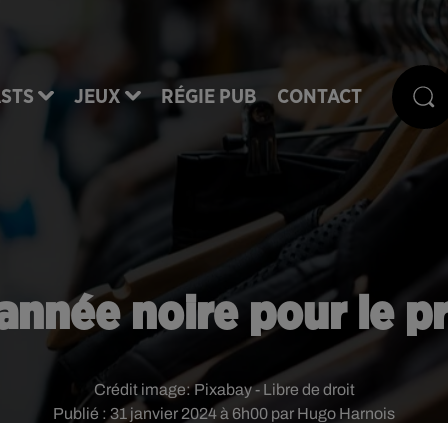
STS
JEUX
RÉGIE PUB
CONTACT
année noire pour le p
Crédit image:
Pixabay - Libre de droit
Publié : 31 janvier 2024 à 6h00 par Hugo Harnois