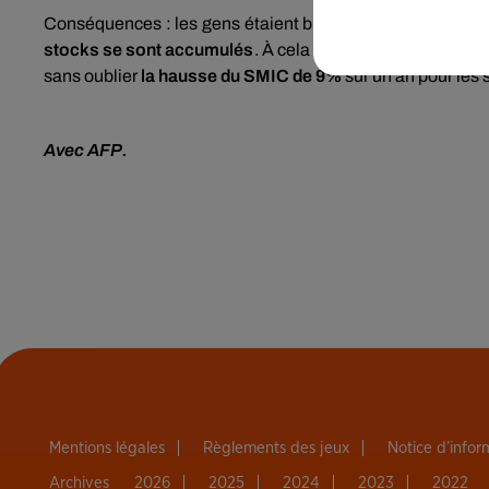
Conséquences : les gens étaient bien plus frileux et hés
stocks se sont accumulés
. À cela s’ajoutent
des prêts c
sans oublier
la hausse du SMIC de 9%
sur un an pour les 
Avec AFP.
Mentions légales
Règlements des jeux
Notice d’info
Archives
2026
2025
2024
2023
2022