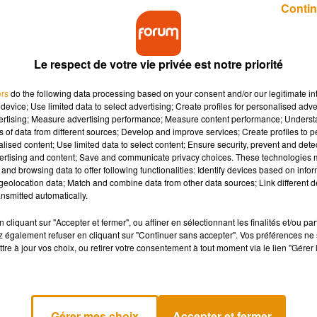
Contin
Le respect de votre vie privée est notre priorité
ers
do the following data processing based on your consent and/or our legitimate int
device; Use limited data to select advertising; Create profiles for personalised adver
arina, Kookaï, Naf Naf, Pimkie… La liste est longu
vertising; Measure advertising performance; Measure content performance; Unders
e année noire en 2023.
ns of data from different sources; Develop and improve services; Create profiles to 
alised content; Use limited data to select content; Ensure security, prevent and detect
ertising and content; Save and communicate privacy choices. These technologies
and browsing data to offer following functionalities: Identify devices based on infor
tions d’effectifs, ou les liquidations, comment peut-on expliquer
eolocation data; Match and combine data from other data sources; Link different de
épend des enseignes.
nsmitted automatically.
nt été mal gérées par les repreneurs
, et selon le président de
cliquant sur "Accepter et fermer", ou affiner en sélectionnant les finalités et/ou pa
es liquidateurs et mandataires
aient de vraies formations
po
 également refuser en cliquant sur "Continuer sans accepter". Vos préférences ne 
tre à jour vos choix, ou retirer votre consentement à tout moment via le lien "Gérer 
tourner à l’été 2022, quand tout était rose pour le secteur du text
nnement et de grosses commande. Sauf que fin 2022 est arri
Gérer mes choix
Accepter et fermer