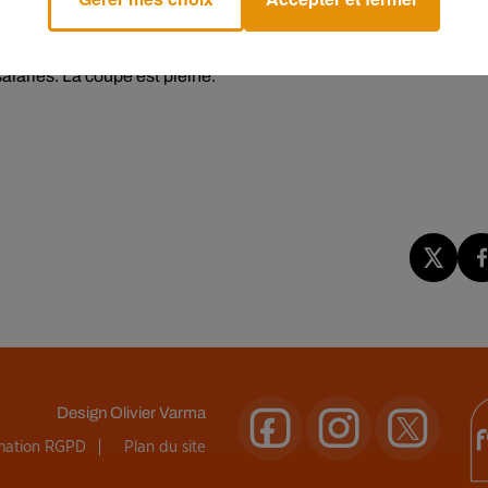
itaient à mettre la main aux porte-monnaie. Dans les magasins,
ontractés durant le Covid
qui doivent aujourd’hui être rembours
salariés. La coupe est pleine.
Design
Olivier Varma
rmation RGPD
Plan du site