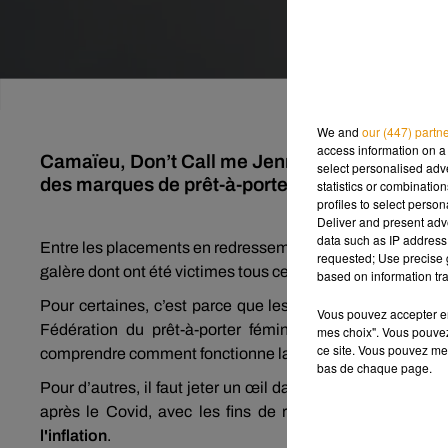
We and
our (447) partn
access information on a 
Camaïeu, Don’t Call me Jennyfer, André, San M
select personalised ad
des marques de prêt-à-porter qui ont connu un
statistics or combinatio
profiles to select person
Deliver and present adv
data such as IP address 
Entre les placements en redressement judiciaire, les réduc
requested; Use precise g
galère dont ont été victimes tous ces magasins ? Cela d
based on information tra
Pour certaines, c’est parce que les reprises d’activités
o
Vous pouvez accepter en 
Fédération du prêt-à-porter féminin, il faudrait que l
mes choix". Vous pouvez
ce site. Vous pouvez met
comprendre comment fonctionne la mode.
bas de chaque page.
Pour d’autres, il faut jeter un œil dans le rétroviseur et re
après le Covid, avec les fins de rupture d’approvisio
l'inflation
.