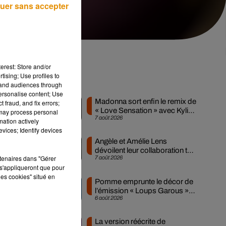
uer sans accepter
erest: Store and/or
tising; Use profiles to
e
Musique
tand audiences through
personalise content; Use
Madonna sort enfin le remix de
 fraud, and fix errors;
« Love Sensation » avec Kylie
 may process personal
7 août 2026
Minogue
mation actively
 la
vices; Identify devices
Angèle et Amélie Lens
dévoilent leur collaboration tant
 la
rtenaires dans "Gérer
7 août 2026
attendue
ur
s'appliqueront que pour
les cookies" situé en
Pomme emprunte le décor de
l’émission « Loups Garous »
ile
6 août 2026
pour son...
vée
La version réécrite de