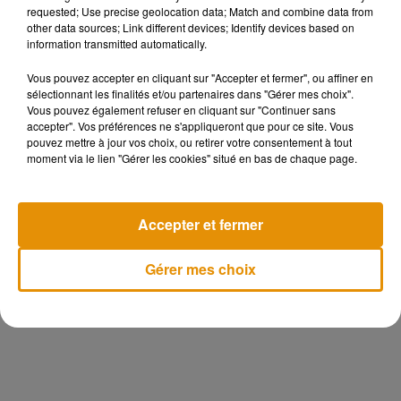
requested; Use precise geolocation data; Match and combine data from
other data sources; Link different devices; Identify devices based on
information transmitted automatically.
Vous pouvez accepter en cliquant sur "Accepter et fermer", ou affiner en
sélectionnant les finalités et/ou partenaires dans "Gérer mes choix".
Vous pouvez également refuser en cliquant sur "Continuer sans
accepter". Vos préférences ne s'appliqueront que pour ce site. Vous
pouvez mettre à jour vos choix, ou retirer votre consentement à tout
Musique
moment via le lien "Gérer les cookies" situé en bas de chaque page.
Pomme
emprunte le
Accepter et fermer
décor de
l’émission
6 août 2026
« Loups
Gérer mes choix
Garous » pour
+ DE MUSIQUE
son...