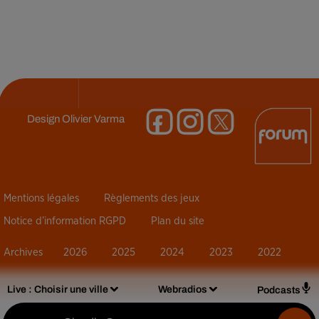
Design
Olivier Varma
Mentions légales
Règlements des jeux
Notice d’information RGPD
Plan du site
Archives
2026
2025
2024
2023
2022
Live :
Choisir une ville
Webradios
Podcasts