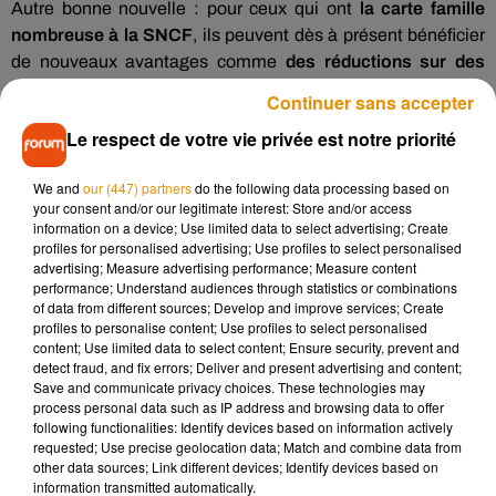
Autre bonne nouvelle : pour ceux qui ont
la carte famille
nombreuse à la SNCF
, ils peuvent dès à présent bénéficier
de nouveaux avantages comme
des réductions sur des
produits en magasin, ou dans des restaurants
.
Continuer sans accepter
Dernier gros changement pour plus de 4,5 millions
Le respect de votre vie privée est notre priorité
d’allocataires. Désormais,
c’est le montant net qui devient la
référence pour pouvoir toucher la prime d’activité et du
We and
our (447) partners
do the following data processing based on
RSA
. Reste à savoir si la bascule va jouer en votre faveur, ou
your consent and/or our legitimate interest: Store and/or access
information on a device; Use limited data to select advertising; Create
pas.
profiles for personalised advertising; Use profiles to select personalised
advertising; Measure advertising performance; Measure content
performance; Understand audiences through statistics or combinations
of data from different sources; Develop and improve services; Create
profiles to personalise content; Use profiles to select personalised
content; Use limited data to select content; Ensure security, prevent and
detect fraud, and fix errors; Deliver and present advertising and content;
Save and communicate privacy choices. These technologies may
process personal data such as IP address and browsing data to offer
following functionalities: Identify devices based on information actively
requested; Use precise geolocation data; Match and combine data from
other data sources; Link different devices; Identify devices based on
information transmitted automatically.
Musique