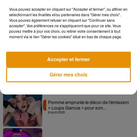
Vous pouvez accepter en cliquant sur "Accepter et fermer", ou affiner en
sélectionnant les finalités et/ou partenaires dans "Gérer mes choix".
Vous pouvez également refuser en cliquant sur "Continuer sans
Madonna sort enfin le remix de « Love
accepter". Vos préférences ne s'appliqueront que pour ce site. Vous
Sensation » avec Kylie Minogue
pouvez mettre à jour vos choix, ou retirer votre consentement à tout
7 août 2026
moment via le lien "Gérer les cookies" situé en bas de chaque page.
Accepter et fermer
Angèle et Amélie Lens dévoilent leur
collaboration tant attendue
7 août 2026
Gérer mes choix
Pomme emprunte le décor de l’émission
« Loups Garous » pour son...
6 août 2026