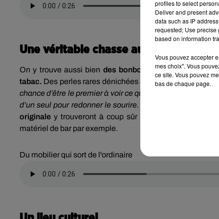
profiles to select person
Deliver and present adv
data such as IP address 
requested; Use precise g
based on information tra
Une véritable chasse au trésor
Vous pouvez accepter en 
mes choix". Vous pouvez
On y trouve aussi bien
des bonbons Frizzy Pazzy
qu’u
ce site. Vous pouvez met
tabac.
Des perles rares dénichées
après des heures et d
bas de chaque page.
chance d’être le premier à voir ce qu’il y a ». « C’est du t
d’un seul pour redonner le sourire. On adore ne pas savoi
originale
y trouveront à coup sûr leur bonheur avec du 
matériel de bar par exemple.
Du mobilier qui sort de l'ordinaire
Un lieu culturel