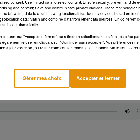
alised content; Use limited data to select content; Ensure security, prevent and detect
ertising and content; Save and communicate privacy choices. These technologies
and browsing data to offer following functionalities: Identify devices based on infor
eolocation data; Match and combine data from other data sources; Link different de
nsmitted automatically.
cliquant sur "Accepter et fermer", ou affiner en sélectionnant les finalités et/ou pa
 également refuser en cliquant sur "Continuer sans accepter". Vos préférences ne 
n ancien fauteuil de gynécologue en passant par
une carotte
tre à jour vos choix, ou retirer votre consentement à tout moment via le lien "Gérer 
es heures
passées à vider des maisons, des hangars
« en ayant
emps passé à défaire tous les cartons,
confie Guillaume,
mais il suf
r ce qu’on va trouver à l’avance ! ».
En tout cas,
les fans de d
mobilier qui sort de l’ordinaire, entre panneaux de boucherie
Gérer mes choix
Accepter et fermer