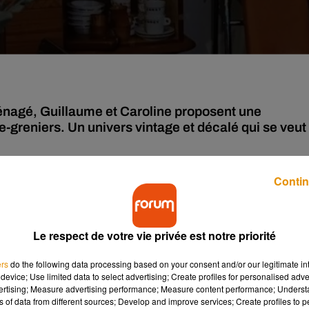
énagé, Guillaume et Caroline proposent une
e-greniers. Un univers vintage et décalé qui se veut
Contin
is le 10 février, un nouveau rendez-vous destiné aux chineur
illaume Aubert et sa compagne Caroline Méreau, deux passion
ombreux endroits, ils ont décidé
« d’unir leurs forces »
et de lan
Le respect de votre vie privée est notre priorité
n univers
complètement décalé,
vintage style années 80 où on a
rappellent des souvenirs »,
raconte Guillaume.
ers
do the following data processing based on your consent and/or our legitimate int
device; Use limited data to select advertising; Create profiles for personalised adver
vertising; Measure advertising performance; Measure content performance; Unders
ns of data from different sources; Develop and improve services; Create profiles to 