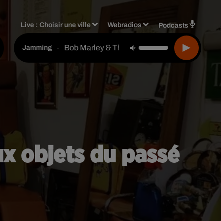
Live :
Choisir une ville
Webradios
Podcasts
Bob Marley & The Wailers
-
Jamming
ux objets du passé