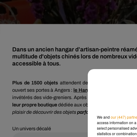
Dans un ancien hangar d’artisan-peintre réam
multitude d'objets chinés lors de nombreux vid
accessible à tous.
Plus de 1500 objets
attendent de trouver preneur.
Depu
ouvert ses portes à Angers :
le Hangar Pop.
À sa tête Gu
invétérés des vide-greniers. Après avoir chiné dans de n
leur propre boutique
dédiée aux objets anciens.
« C’est u
plaisir de découvrir des objets
parfois hors du temps,
qui 
We and
our (447) partn
access information on a 
select personalised ad
Un univers décalé
statistics or combinatio