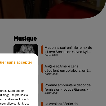
Musique
Madonna sort enfin le remix de
« Love Sensation » avec Kylie
7 août 2026
Minogue
uer sans accepter
s a
Angèle et Amélie Lens
nés
dévoilent leur collaboration tant
7 août 2026
attendue
cer
 le
Pomme emprunte le décor de
l’émission « Loups Garous »
erest: Store and/or
6 août 2026
pour son...
tising; Use profiles to
tand audiences through
personalise content; Use
La version réécrite de