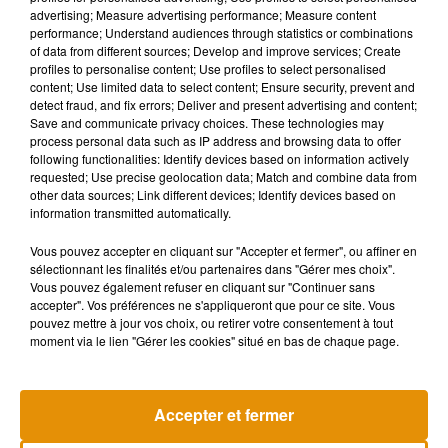
advertising; Measure advertising performance; Measure content
monde du travail.
performance; Understand audiences through statistics or combinations
of data from different sources; Develop and improve services; Create
profiles to personalise content; Use profiles to select personalised
Du côté d’OpenAI, ce partenariat est présenté comme un
content; Use limited data to select content; Ensure security, prevent and
modèle inédit de coopération entre un État et une entreprise
detect fraud, and fix errors; Deliver and present advertising and content;
technologique. L’idée est de faire de l’intelligence artificielle
Save and communicate privacy choices. These technologies may
process personal data such as IP address and browsing data to offer
un service plus accessible, tout en accompagnant son
following functionalities: Identify devices based on information actively
adoption par une sensibilisation aux enjeux éthiques et
requested; Use precise geolocation data; Match and combine data from
pratiques.
other data sources; Link different devices; Identify devices based on
information transmitted automatically.
Avec cette initiative, Malte devient le premier pays à offrir un
Vous pouvez accepter en cliquant sur "Accepter et fermer", ou affiner en
accès généralisé à une version payante de ChatGPT dans le
sélectionnant les finalités et/ou partenaires dans "Gérer mes choix".
Vous pouvez également refuser en cliquant sur "Continuer sans
cadre d’un programme national de formation. Une
accepter". Vos préférences ne s'appliqueront que pour ce site. Vous
expérimentation ambitieuse qui pourrait inspirer d’autres
pouvez mettre à jour vos choix, ou retirer votre consentement à tout
gouvernements dans les années à venir.
moment via le lien "Gérer les cookies" situé en bas de chaque page.
Accepter et fermer
Musique