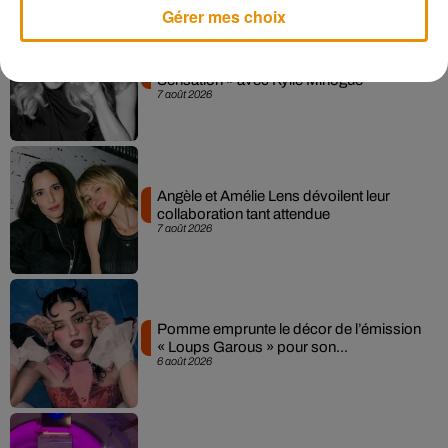
Gérer mes choix
Madonna sort enfin le remix de « Love
Sensation » avec Kylie Minogue
7 août 2026
Angèle et Amélie Lens dévoilent leur
collaboration tant attendue
7 août 2026
Pomme emprunte le décor de l’émission
« Loups Garous » pour son...
6 août 2026