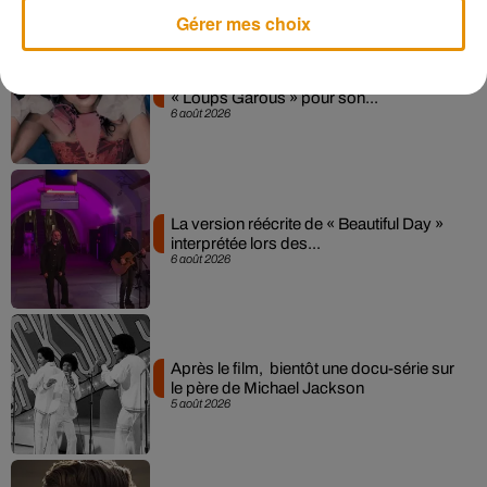
Musique
Gérer mes choix
Pomme emprunte le décor de l’émission
« Loups Garous » pour son...
6 août 2026
La version réécrite de « Beautiful Day »
interprétée lors des...
6 août 2026
Après le film, bientôt une docu-série sur
le père de Michael Jackson
5 août 2026