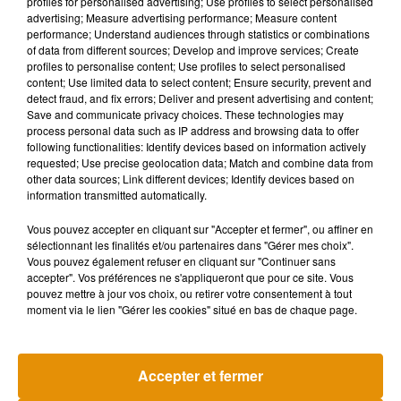
profiles for personalised advertising; Use profiles to select personalised
de logement temporaire ou d’urgence.
advertising; Measure advertising performance; Measure content
performance; Understand audiences through statistics or combinations
of data from different sources; Develop and improve services; Create
Afin de tester la viabilité réelle de son invention, l’étudiant
profiles to personalise content; Use profiles to select personalised
prévoit de vivre dans l’une de ses maisons modulaires
content; Use limited data to select content; Ensure security, prevent and
pendant une année complète à partir de mai 2026. Ce test
detect fraud, and fix errors; Deliver and present advertising and content;
Save and communicate privacy choices. These technologies may
sur une période couvrant toutes les saisons lui permettra de
process personal data such as IP address and browsing data to offer
repérer des défauts, d’optimiser la conception et de renforcer
following functionalities: Identify devices based on information actively
la résistance climatique du prototype avant d’engager une
requested; Use precise geolocation data; Match and combine data from
other data sources; Link different devices; Identify devices based on
production à plus grande échelle.
information transmitted automatically.
Des acteurs locaux du logement abordable saluent
Vous pouvez accepter en cliquant sur "Accepter et fermer", ou affiner en
sélectionnant les finalités et/ou partenaires dans "Gérer mes choix".
l’initiative, tout en rappelant que les tiny homes ne sont
Vous pouvez également refuser en cliquant sur "Continuer sans
qu’une partie de la solution, car elles doivent s’inscrire dans
accepter". Vos préférences ne s'appliqueront que pour ce site. Vous
une stratégie globale qui inclut aussi des politiques
pouvez mettre à jour vos choix, ou retirer votre consentement à tout
moment via le lien "Gérer les cookies" situé en bas de chaque page.
publiques et des logements permanents.
Accepter et fermer