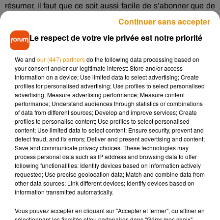
résumer, il faut que ce soit aussi facile de s’abonner que de
résilier un contrat.
Continuer sans accepter
La mesure devrait nous faire économiser un peu d’argent,
Le respect de votre vie privée est notre priorité
lorsque l'on sait que, selon un sondage IPSOS, il y a
un peu
moins de la moitié des Français
qui payent un
We and
our (447) partners
do the following data processing based on
your consent and/or our legitimate interest: Store and/or access
abonnement… qu’ils n’utilisent pas. Une situation qui
information on a device; Use limited data to select advertising; Create
pouvait arriver parce que, très souvent, les démarches pour
profiles for personalised advertising; Use profiles to select personalised
se désabonner relevaient du parcours du combattant.
advertising; Measure advertising performance; Measure content
performance; Understand audiences through statistics or combinations
Mais avec la nouvelle loi de la rentrée, toutes ces galères
of data from different sources; Develop and improve services; Create
profiles to personalise content; Use profiles to select personalised
sont (normalement) terminées.
content; Use limited data to select content; Ensure security, prevent and
detect fraud, and fix errors; Deliver and present advertising and content;
Save and communicate privacy choices. These technologies may
process personal data such as IP address and browsing data to offer
following functionalities: Identify devices based on information actively
Musique
requested; Use precise geolocation data; Match and combine data from
other data sources; Link different devices; Identify devices based on
information transmitted automatically.
Madonna sort enfin le remix de « Love
Vous pouvez accepter en cliquant sur "Accepter et fermer", ou affiner en
Sensation » avec Kylie Minogue
sélectionnant les finalités et/ou partenaires dans "Gérer mes choix".