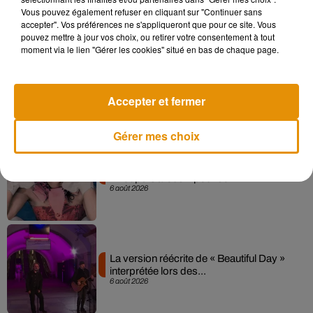
7 août 2026
Vous pouvez également refuser en cliquant sur "Continuer sans
accepter". Vos préférences ne s'appliqueront que pour ce site. Vous
pouvez mettre à jour vos choix, ou retirer votre consentement à tout
moment via le lien "Gérer les cookies" situé en bas de chaque page.
Angèle et Amélie Lens dévoilent leur
collaboration tant attendue
7 août 2026
Accepter et fermer
Gérer mes choix
Pomme emprunte le décor de l’émission
« Loups Garous » pour son...
6 août 2026
La version réécrite de « Beautiful Day »
interprétée lors des...
6 août 2026