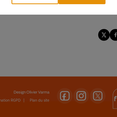
 enquête a été ouverte pour « blessures involontaires par
involontaire par conducteur de véhicule terrestre à moteur ».
Design
Olivier Varma
rmation RGPD
Plan du site