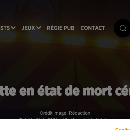
STS
JEUX
RÉGIE PUB
CONTACT
lette en état de mort 
Crédit image:
Rédaction
Publié : 6 juin 2024 à 16h16 par Alicia Méchin
Contin