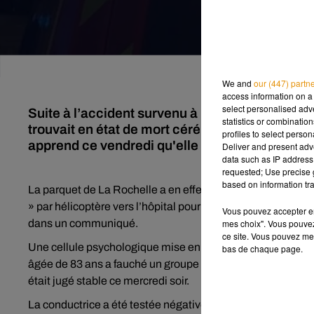
We and
our (447) partn
access information on a 
select personalised ad
Suite à l’accident survenu à La Rochelle (Chare
statistics or combinatio
trouvait en état de mort cérébrale, a annoncé je
profiles to select person
apprend ce vendredi qu'elle est décédée.
Deliver and present adv
data such as IP address 
requested; Use precise g
based on information tra
La parquet de La Rochelle a en effet annoncé le décès de l
» par hélicoptère vers l’hôpital pour enfants de Tours, év
Vous pouvez accepter en 
mes choix". Vous pouvez
dans un communiqué.
ce site. Vous pouvez met
Une cellule psychologique mise en place
après le violent
bas de chaque page.
âgée de 83 ans a fauché un groupe de jeunes cyclistes d’un 
était jugé stable ce mercredi soir.
La conductrice a été testée négative à l’alcool et aux stupé