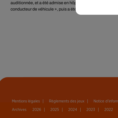
auditionnée, et a été admise en hôpital psychiatrique. Une
conducteur de véhicule », puis a été étendue à « homicide 
Mentions légales
Règlements des jeux
Notice d’info
Archives
2026
2025
2024
2023
2022