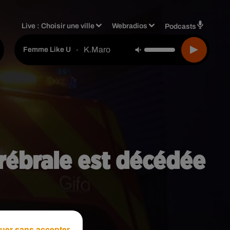
Live :
Choisir une ville
Webradios
Podcasts
K.maro
-
Femme Like U
cérébrale est décédée
uer sans accepter