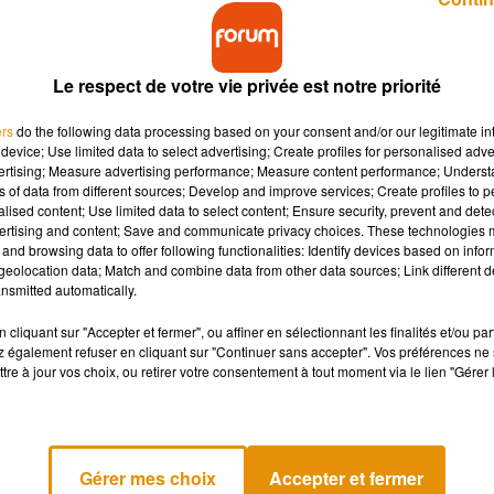
Le respect de votre vie privée est notre priorité
ers
do the following data processing based on your consent and/or our legitimate int
device; Use limited data to select advertising; Create profiles for personalised adver
vertising; Measure advertising performance; Measure content performance; Unders
nte-Maritime) ce mercredi 5 juin, une fillette se
ns of data from different sources; Develop and improve services; Create profiles to 
udi le procureur de la République de la ville. On
alised content; Use limited data to select content; Ensure security, prevent and detect
ertising and content; Save and communicate privacy choices. These technologies
and browsing data to offer following functionalities: Identify devices based on infor
eolocation data; Match and combine data from other data sources; Link different de
nsmitted automatically.
a jeune fille de 10 ans, qui avait été évacuée en « urgence extr
oque le procureur de la République de La Rochelle, Arnaud Laraiz
cliquant sur "Accepter et fermer", ou affiner en sélectionnant les finalités et/ou pa
 également refuser en cliquant sur "Continuer sans accepter". Vos préférences ne 
tre à jour vos choix, ou retirer votre consentement à tout moment via le lien "Gérer 
 accident de la route, survenu hier.
Pour rappel, une automobilis
centre de loisirs. 7 enfants ont été gravement blessés, leur état
Gérer mes choix
Accepter et fermer
fiants. En état de choc, l’octogénaire n’a pas encore pu être