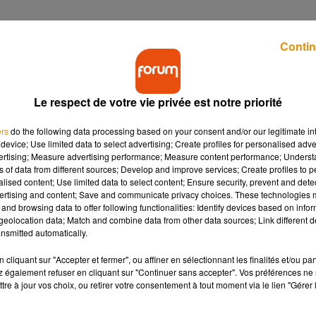
sitions de Vierzon… 20 brasseries artisanales du Berry et
Contin
ce ou exposition sont programmés.
de retour avec un nouveau spectacle mêlant personnages toujou
Le respect de votre vie privée est notre priorité
 Celon,
au profit de l'association Les Blouses Roses.
3 circuits
ers
do the following data processing based on your consent and/or our legitimate int
.
device; Use limited data to select advertising; Create profiles for personalised adver
vertising; Measure advertising performance; Measure content performance; Unders
 mardi prochain :
Le printemps de Bourges
! Clara Luciani, Adé,
ns of data from different sources; Develop and improve services; Create profiles to 
partie des artistes programmés.
alised content; Use limited data to select content; Ensure security, prevent and detect
ertising and content; Save and communicate privacy choices. These technologies
and browsing data to offer following functionalities: Identify devices based on infor
eolocation data; Match and combine data from other data sources; Link different de
nsmitted automatically.
de France, intitulé
« Piou-piou »
pose ses valises à Angers
… av
cliquant sur "Accepter et fermer", ou affiner en sélectionnant les finalités et/ou pa
 RDV de samedi à dimanche aux Salons Curnonsky place Maurice
 également refuser en cliquant sur "Continuer sans accepter". Vos préférences ne 
tre à jour vos choix, ou retirer votre consentement à tout moment via le lien "Gérer 
rogrammées
au Château d’Angers
.
Avec notamment une énigme 