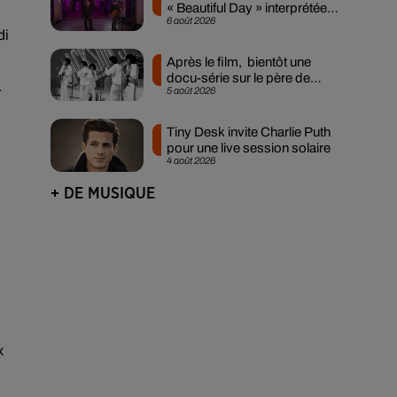
« Beautiful Day » interprétée
6 août 2026
lors des...
di
Après le film, bientôt une
docu-série sur le père de
.
5 août 2026
Michael Jackson
Tiny Desk invite Charlie Puth
pour une live session solaire
4 août 2026
+ DE MUSIQUE
x