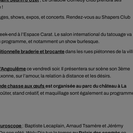
 !
ages, shows, expos, et concerts. Rendez-vous au Shapers Club
week-end à l’Espace Carat. Le salon international du tatouage va
 au programme, et notamment un show burlesque.
itionnelle braderie et brocante
dans les rues piétonnes de la vill
 d’Angoulême
ce vendredi soir. Il présentera sur scène son 3ème
e, sur l’amour, la relation à distance et les désirs.
nde chasse aux œufs
est organisée au parc du château à La
Goûter, stand créatif, et maquillage sont également au programm
uturoscope
: Baptiste Lecaplain, Arnaud Tsamère et Jérémy
. De son côté, Waly Dia tue le temps
au Palais des congrès
ce