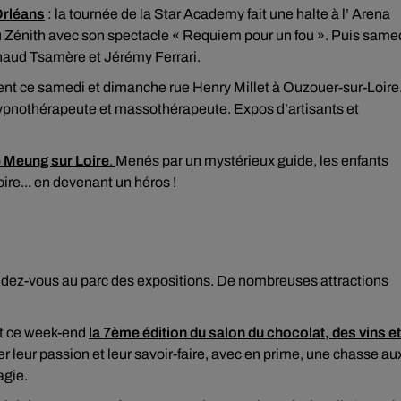
Orléans
: la tournée de la Star Academy fait une halte à l’ Arena
 au Zénith avec son spectacle « Requiem pour un fou ». Puis same
rnaud Tsamère et Jérémy Ferrari.
ent ce samedi et dimanche rue Henry Millet à Ouzouer-sur-Loire
hypnothérapeute et massothérapeute. Expos d’artisants et
e Meung sur Loire
.
Menés par un mystérieux guide, les enfants
ire... en devenant un héros !
rendez-vous au parc des expositions. De nombreuses attractions
nt ce week-end
la 7ème édition du salon du chocolat, des vins et
 leur passion et leur savoir-faire, avec en prime, une chasse au
agie.