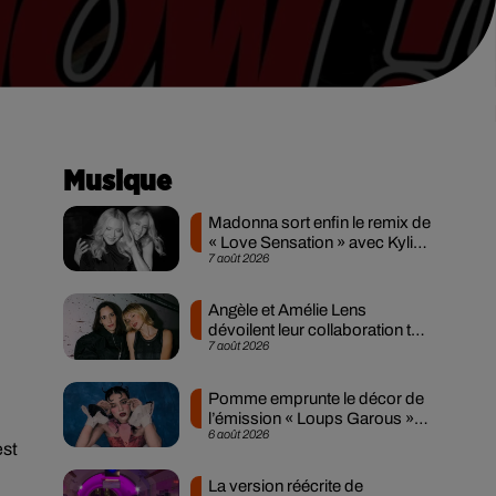
Musique
Madonna sort enfin le remix de
« Love Sensation » avec Kylie
7 août 2026
Minogue
Angèle et Amélie Lens
dévoilent leur collaboration tant
7 août 2026
attendue
Pomme emprunte le décor de
l’émission « Loups Garous »
6 août 2026
pour son...
est
La version réécrite de