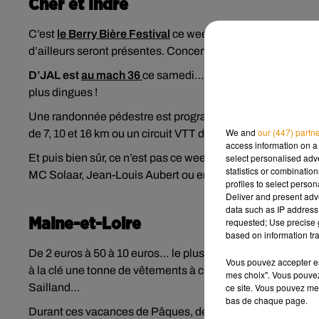
Cher et Indre
C’est
le Berry Bière Festival
ce week-end au Parc des expo
d’ailleurs seront présentes. Concerts, ateliers, conféren
D’JAL est
au mach 36
ce samedi… L’humoriste D’jal est 
plus dingues !
Une randonnée pédestre est programmée ce dimanche,
à
We and
our (447) partn
de 7, 10 et 16 km ou un circuit VTT de 28 km sont proposés
access information on a 
select personalised ad
Et puis bien sûr, ce n’est pas ce week-end mais ça démarre
statistics or combinatio
MC Solaar, Jean-Louis Aubert ou encore The Avener font 
profiles to select person
Deliver and present adv
data such as IP address 
requested; Use precise g
Maine-et-Loire
based on information tra
De 2 euros à 50 à 10 euros… le plus gros marché itinérant 
Vous pouvez accepter en 
à la clé une tonne de vêtements à chiner à petits prix…
mes choix". Vous pouvez
ce site. Vous pouvez met
Sailland…
bas de chaque page.
Durant ces vacances de Pâques, des animations sont p