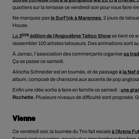
quartiers sur la terrasse ce vendredi soir pour vous faire rire
Ne manquez pas
le Surf’Ink à Marennes
.
2 jours de tatou
House.
ème
La
3
édition de l’Angoulême Tattoo Show
se tient ce 
rassembler 100 artistes tatoueurs. Des animations sont
À Jarnac, l’association des commerçants organise
sa trad
Ça se passe ce samedi.
Aliocha Schneider est en tournée, et de passage
à
la Nef
album, composé de chansons aux accents de pop anglosaxonn
Enfin une idée sortie à faire en famille ce samedi :
une gra
Rochette.
Plusieurs niveaux de difficulté sont proposés. 
Vienne
Ce vendredi soir, la tournée du Trio fait escale
à l’Arena F
Ferrari sont sur scène, pour le plus gros bonheur des fans