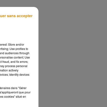
uer sans accepter
rs
erest: Store and/or
tising; Use profiles to
tand audiences through
personalise content; Use
 fraud, and fix errors;
 may process personal
mation actively
vices; Identify devices
ec
rtenaires dans "Gérer
s'appliqueront que pour
les cookies" situé en
à