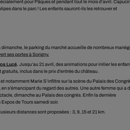
écialement pour Pâques et pendant tout le mois d’avril. Capucin
lipes dans le parc ! Les enfants sauront-ils les retrouver et
 dimanche, le parking du marché accueille de nombreux manèg
ert ses portes à Sorigny.
los Lucé
.
Jusqu’au 21 avril, des animations pour initier les enfan
gratuits, inclus dans le prix d’entrée du château.
 et notamment Marie S’infiltre sur la scène du Palais des Congr
e, en s’émancipant du regard des autres. Une autre femme qui a 
tacle, dimanche au Palais des congrès. Enfin la dernière
s Expos de Tours samedi soir.
usieurs distances sont proposées : 3, 9, 15 et 21 km.