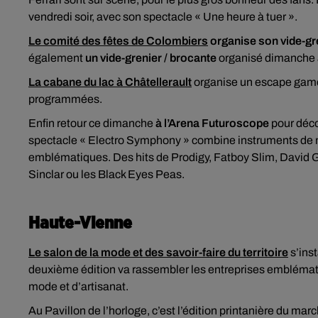
vendredi soir, avec son spectacle « Une heure à tuer ».
Le comité des fêtes de Colombiers
organise son vide-gr
également
un vide-grenier / brocante
organisé dimanche a
La cabane du lac à Châtellerault
organise un escape game 
programmées.
Enfin retour ce dimanche
à l’Arena Futuroscope
pour décou
spectacle « Electro Symphony » combine instruments de 
emblématiques. Des hits de Prodigy, Fatboy Slim, David 
Sinclar ou les Black Eyes Peas.
Haute-Vienne
Le salon de la mode et des savoir-faire du territoire
s’ins
deuxième édition va rassembler les entreprises emblémat
mode et d’artisanat.
Au Pavillon de l’horloge, c’est l’édition printanière du mar