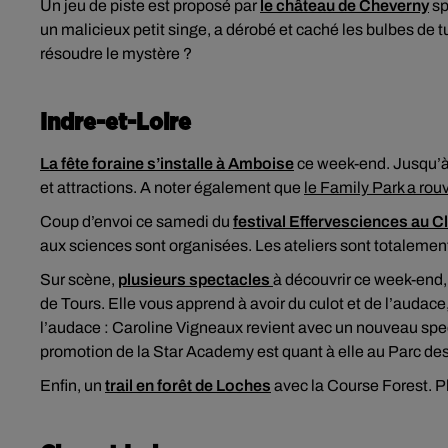
Un jeu de piste est proposé par
le château de Cheverny
sp
un malicieux petit singe, a dérobé et caché les bulbes de tu
résoudre le mystère ?
Indre-et-Loire
La fête foraine s’installe à Amboise
ce week-end. Jusqu’à
et attractions. A noter également que
le Family Park a rouv
Coup d’envoi ce samedi du
festival Effervesciences au C
aux sciences sont organisées. Les ateliers sont totalement 
Sur scène,
plusieurs spectacles
à découvrir ce week-end,
de Tours. Elle vous apprend à avoir du culot et de l’audac
l’audace : Caroline Vigneaux revient avec un nouveau spec
promotion de la Star Academy est quant à elle au Parc de
Enfin, un
trail en forêt de Loches
avec la Course Forest. Pl