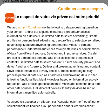
ou encore stage de danses rétro.
Continuer sans accepter
Les commerçants en fête à Cholet
ce samedi, avec
l’évènement
« le cœur de ville fête l’été »
. Un grand
Le respect de votre vie privée est notre priorité
déballage dans les rues est organisé, et de nombreuses
animations sont à prévoir.
We and
our (447) partners
do the following data processing based on
your consent and/or our legitimate interest: Store and/or access
A Longué-Jumelles
, famille, amis et passionnés de musique
information on a device; Use limited data to select advertising; Create
ont rendez-vous ce vendredi soir pour découvrir
le concert
profiles for personalised advertising; Use profiles to select personalised
advertising; Measure advertising performance; Measure content
estival.
Deux Tributes bands seront sur scène : Highphone,
performance; Understand audiences through statistics or combinations
qui reprend Téléphone, et Coldplayed, qui reprend Coldplay.
of data from different sources; Develop and improve services; Create
Ça se passe à l’esplanade du cube.
profiles to personalise content; Use profiles to select personalised
content; Use limited data to select content; Ensure security, prevent and
detect fraud, and fix errors; Deliver and present advertising and content;
Save and communicate privacy choices. These technologies may
Deux-Sèvres, Charente &
Charente-
process personal data such as IP address and browsing data to offer
following functionalities: Identify devices based on information actively
Maritime
requested; Use precise geolocation data; Match and combine data from
other data sources; Link different devices; Identify devices based on
A Thouars, ce vendredi et samedi, on fête les
15 ans du
information transmitted automatically.
Festival des arts osés
.
Avec une belle affiche « old school »
Vous pouvez accepter en cliquant sur "Accepter et fermer", ou affiner en
pour les amateurs de rap : Neg’Marrons et Sniper sont à
sélectionnant les finalités et/ou partenaires dans "Gérer mes choix".
l’affiche !