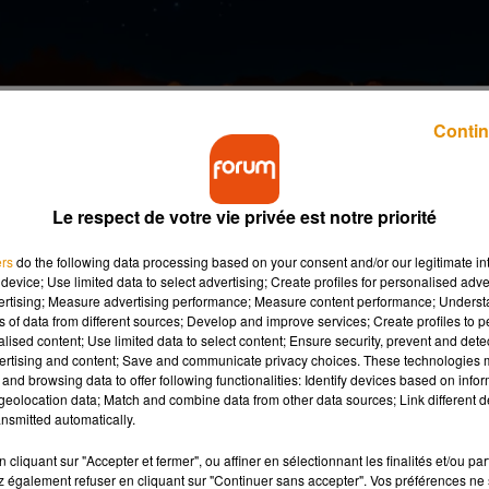
Contin
 du 29 au 31 mai 2026.
Le respect de votre vie privée est notre priorité
ème
! Rendez-vous place Richard Baret dans le 17
arrondissemen
ers
do the following data processing based on your consent and/or our legitimate int
programme. Les organisateurs invitent les participants à venir
device; Use limited data to select advertising; Create profiles for personalised adver
t, mais sur inscription.
vertising; Measure advertising performance; Measure content performance; Unders
ns of data from different sources; Develop and improve services; Create profiles to 
alised content; Use limited data to select content; Ensure security, prevent and detect
is des congrès de Tours
ce week-end. Ça commence dès ce jeu
ertising and content; Save and communicate privacy choices. These technologies
and browsing data to offer following functionalities: Identify devices based on infor
et Elena Nagapetyan dimanche.
eolocation data; Match and combine data from other data sources; Link different de
nsmitted automatically.
 à découvrir ce jeudi et samedi soir : le Drone Art Show. Des
cliquant sur "Accepter et fermer", ou affiner en sélectionnant les finalités et/ou pa
, accompagnés d’un concert live. Une performance visuelle de
 également refuser en cliquant sur "Continuer sans accepter". Vos préférences ne 