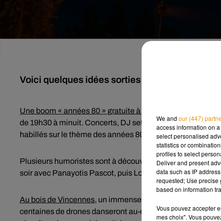
Voici quelques idées sorties pour ce week-end
Une boom « années 80 » gratuite à Paris
ce vendredi soir 
We and
our (447) partn
de 19h30 à minuit. Concerts, DJ set et animations sont au 
access information on a 
habillés sur le thème des années 80. L’évènement est gratui
select personalised ad
statistics or combinatio
profiles to select person
Plusieurs humoristes sont à découvrir sur la scène du
Pala
Deliver and present adv
data such as IP address 
soir avec Panayotis Pascot, puis Lou Trotignon samedi 
requested; Use precise g
based on information tra
Au bois de Vincennes
, un immense spectacle de drones est
Vous pouvez accepter en 
centaines de drones danseront au-dessus de l’Hippodrome
mes choix". Vous pouvez