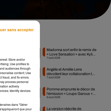
uer sans accepter
Musique
Madonna sort enfin le remix de
« Love Sensation » avec Kylie
t,
7 août 2026
Minogue
erest: Store and/or
tising; Use profiles to
tand audiences through
Angèle et Amélie Lens
personalise content; Use
dévoilent leur collaboration tant
 fraud, and fix errors;
7 août 2026
attendue
di
 may process personal
mation actively
Pomme emprunte le décor de
vices; Identify devices
l’émission « Loups Garous »
6 août 2026
pour son...
rtenaires dans "Gérer
La version réécrite de
s'appliqueront que pour