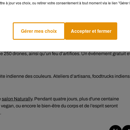
les grands.
tre à jour vos choix, ou retirer votre consentement à tout moment via le lien "Gérer 
e vendredi et jusqu’à dimanche.
L’Opéra national de Paris
es productions lyriques et chorégraphiques. Les prix iront de 2 
Gérer mes choix
Accepter et fermer
ine, pour la 7e édition de "
Mille et un Feux
". Dans le cadre du
e 250 drones, ainsi qu’un feu d’artifices. Un événement gratuit e
ête indienne des couleurs. Ateliers d’artisans, foodtrucks indiens
e
salon Naturally
. Pendant quatre jours, plus d'une centaine
vegan, ou encore le bien-être du corps et de l’esprit seront
.