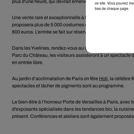
plus d'une heure, qui devrait émerveiller les petits comme 
ce site. Vous pouvez met
bas de chaque page.
Une vente rare et exceptionnelle à l’opéra de Paris dès c
proposera plus de 5 000 costumes et accessoires issus de s
800 euros. L’entrée se fait sur réservation.
Dans les Yvelines, rendez-vous au Château de Rosny-sur-Se
Parc du Château, les visiteurs assisteront à un spectacle d
en entrée libre.
Au jardin d’acclimatation de Paris on fête
Holi,
la célèbre f
spectacles et lâcher de pigments sont au programme.
Le bien-être à l’honneur Porte de Versailles à Paris, avec l
d'exposants spécialisés dans les tendances bio, la cuisine 
présent. Conférences et ateliers sont également proposés