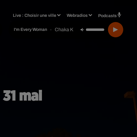
Live :
Choisir une ville
Webradios
Podcasts
Chaka Khan
-
I'm Every Woman
 31 mai