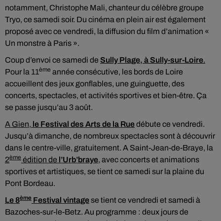
notamment, Christophe Mali, chanteur du célèbre groupe
Tryo, ce samedi soir. Du cinéma en plein air est également
proposé avec ce vendredi, la diffusion du film d’animation «
Un monstre à Paris ».
Coup d’envoi ce samedi de
Sully Plage, à Sully-sur-Loire
.
ème
Pour la 11
année consécutive, les bords de Loire
accueillent des jeux gonflables, une guinguette, des
concerts, spectacles, et activités sportives et bien-être. Ça
se passe jusqu’au 3 août.
A Gien,
le Festival des Arts de la Rue
débute ce vendredi.
Jusqu’à dimanche, de nombreux spectacles sont à découvrir
dans le centre-ville, gratuitement. A Saint-Jean-de-Braye, la
ème
2
édition de
l’Urb’braye
, avec concerts et animations
sportives et artistiques, se tient ce samedi sur la plaine du
Pont Bordeau.
ème
Le 8
Festival vintage
se tient ce vendredi et samedi à
Bazoches-sur-le-Betz. Au programme : deux jours de