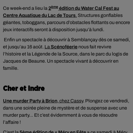
ème
Ce week-end a lieu la
2
édition du Water Cal Fest au
Centre Aquatique du Lac de Tours
.
Structures gonflables
géantes, toboggans, parcours d’obstacles flottants ou encore
jeux interactifs seront à disposition jusqu’à lundi.
Enfin un spectacle à découvrir à Semblançay dès ce samedi,
et jusqu’au 16 août.
La
Scénoféerie
nous fait revivre
l’histoire et la Légende de la Source, dans le parc du logis de
Jacques de Beaune. Un spectacle vivant à découvrir en
famille.
Cher et Indre
Une murder Party à Brion
, chez Cassy
. Plongez ce vendredi,
dans une soirée pleine de mystère et de suspense avec une
murder party… Et c’est évidemment à vous de résoudre
l’affaire !
C’est la
5ème édition de « Méry en Fête »
ce samedi à Méry