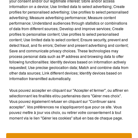
your consent and/or our legitimate interest: Store and/or access
Doué-en-Anjou. Archers, travail artisanal, forge, et combat à
information on a device; Use limited data to select advertising; Create
l'épée… C’est la promesse de remonter le temps. C’est la
profiles for personalised advertising; Use profiles to select personalised
8ème édition. Rendez-vous à Troglodytes et Sarcophages.
advertising; Measure advertising performance; Measure content
performance; Understand audiences through statistics or combinations
Une grande exposition de LEGO
est à découvrir à Saint-
of data from different sources; Develop and improve services; Create
profiles to personalise content; Use profiles to select personalised
Jean-de-Lignières. Ces briques séduisent de génération en
content; Use limited data to select content; Ensure security, prevent and
génération, et réunissent les passionnés. L’exposition
detect fraud, and fix errors; Deliver and present advertising and content;
portera sur le thème des trains, et est à découvrir gare de La
Save and communicate privacy choices. These technologies may
process personal data such as IP address and browsing data to offer
Roche.
following functionalities: Identify devices based on information actively
requested; Use precise geolocation data; Match and combine data from
other data sources; Link different devices; Identify devices based on
Deux-Sèvres, Charente &
Charente-
information transmitted automatically.
Maritime
Vous pouvez accepter en cliquant sur "Accepter et fermer", ou affiner en
sélectionnant les finalités et/ou partenaires dans "Gérer mes choix".
Le labyrinthe magique de La Rochelle
revient cet été. A
Vous pouvez également refuser en cliquant sur "Continuer sans
compter de ce samedi et jusqu’au 31 août, un labyrinthe de
accepter". Vos préférences ne s'appliqueront que pour ce site. Vous
pouvez mettre à jour vos choix, ou retirer votre consentement à tout
maïs de 5 hectares sera à découvrir à Sèvres Anxaumont,
moment via le lien "Gérer les cookies" situé en bas de chaque page.
avec des défis, des énigmes, et même une enquête à
résoudre pour les 4-6 ans.