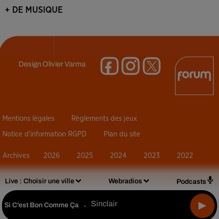
+ DE MUSIQUE
Design
Olivier Varma
Mentions légales
Règlements des jeux
Notice d’information RGPD
Plan du site
Archives
2026
2025
2024
2023
2022
Live :
Choisir une ville
Webradios
Podcasts
Sinclair
Si C'est Bon Comme Ça
-