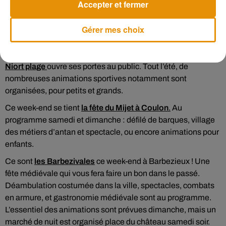
À Saint-Pierre-de-l’Isle, une centaine d’exposants sont
Accepter et fermer
attendus pour
le Festival de l’Être et du vivant.
Un rendez-
vous sur le thème du bien-être. Musique, danse, Yoga… une
Gérer mes choix
multitude d’animations et d’ateliers sont programmés.
Rendez-vous au château de Mornay.
Niort plage
ouvre ses portes au public. Tout l’été, de
nombreuses animations sportives notamment sont
organisées, pour petits et grands.
Ce week-end se tient
la fête du Mijet à Coulon
.
Au
programme samedi et dimanche : défilé de barques, village
des métiers d’antan et spectacle, ou encore animations pour
enfants.
Ce sont
les Barbezivales
ce week-end à Barbezieux ! Une
fête médiévale qui vous fera faire un bon dans le passé.
Déambulation costumée dans la ville, spectacles, combats
en armure, et gastronomie médiévale sont au programme.
L’essentiel des animations sont prévues dimanche, mais un
marché de nuit est organisé place du château samedi soir.