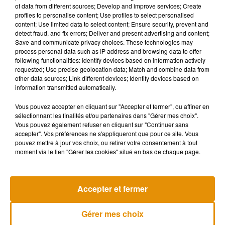
of data from different sources; Develop and improve services; Create
profiles to personalise content; Use profiles to select personalised
content; Use limited data to select content; Ensure security, prevent and
detect fraud, and fix errors; Deliver and present advertising and content;
Save and communicate privacy choices. These technologies may
process personal data such as IP address and browsing data to offer
following functionalities: Identify devices based on information actively
requested; Use precise geolocation data; Match and combine data from
other data sources; Link different devices; Identify devices based on
information transmitted automatically.
Vous pouvez accepter en cliquant sur "Accepter et fermer", ou affiner en
sélectionnant les finalités et/ou partenaires dans "Gérer mes choix".
Vous pouvez également refuser en cliquant sur "Continuer sans
accepter". Vos préférences ne s'appliqueront que pour ce site. Vous
Stars'Terre : le nouveau Festi'Salon
Stars'Terre : 
pouvez mettre à jour vos choix, ou retirer votre consentement à tout
écoresponsable à découvrir en...
écoresponsabl
moment via le lien "Gérer les cookies" situé en bas de chaque page.
Musique
Accepter et fermer
Gérer mes choix