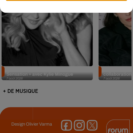
Madonna sort enfin le remix de « Love
Angèle et Amé
Sensation » avec Kylie Minogue
collaboration
7 août 2026
7 août 2026
+ DE MUSIQUE
Design
Olivier Varma