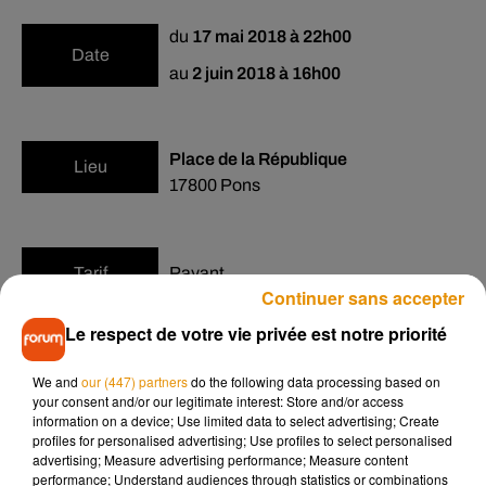
du
17 mai 2018 à 22h00
Date
au
2 juin 2018 à 16h00
Place de la République
Lieu
17800
Pons
Tarif
Payant
Continuer sans accepter
Le respect de votre vie privée est notre priorité
We and
our (447) partners
do the following data processing based on
your consent and/or our legitimate interest: Store and/or access
Événements à venir
information on a device; Use limited data to select advertising; Create
profiles for personalised advertising; Use profiles to select personalised
advertising; Measure advertising performance; Measure content
performance; Understand audiences through statistics or combinations