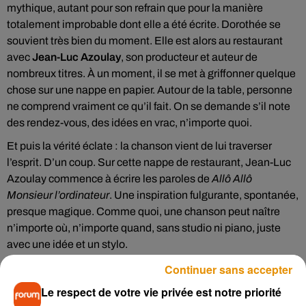
mythique, autant pour son refrain que pour la manière
totalement improbable dont elle a été écrite. Dorothée se
souvient très bien du moment. Elle est alors au restaurant
avec
Jean-Luc Azoulay
, son producteur et auteur de
nombreux titres. À un moment, il se met à griffonner quelque
chose sur une nappe en papier. Autour de la table, personne
ne comprend vraiment ce qu’il fait. On se demande s’il note
des rendez-vous, des idées en vrac, n’importe quoi.
Et puis la vérité éclate : la chanson vient de lui traverser
l’esprit. D’un coup. Sur cette nappe de restaurant, Jean-Luc
Azoulay commence à écrire les paroles de
Allô Allô
Monsieur l’ordinateur
. Une inspiration fulgurante, spontanée,
presque magique. Comme quoi, une chanson peut naître
n’importe où, n’importe quand, sans studio ni piano, juste
avec une idée et un stylo.
Continuer sans accepter
À l’époque, le titre colle parfaitement à son temps. Les
ordinateurs commencent à entrer dans les foyers, la
Le respect de votre vie privée est notre priorité
technologie fascine autant qu’elle intrigue, et Dorothée capte