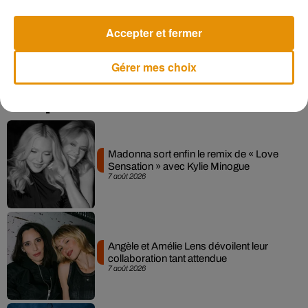
Rendez-vous tous les matins avec Lionel et Nathalie sur
Accepter et fermer
Forum pour découvrir l'histoire du "Collector du jour".
Gérer mes choix
Musique
Madonna sort enfin le remix de « Love
Sensation » avec Kylie Minogue
7 août 2026
Angèle et Amélie Lens dévoilent leur
collaboration tant attendue
7 août 2026