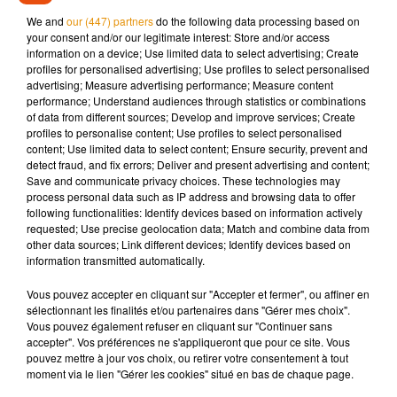
cette modernité avec une légèreté pop qui parle à toute une
We and
our (447) partners
do the following data processing based on
génération. Le morceau devient rapidement un énorme
your consent and/or our legitimate interest: Store and/or access
information on a device; Use limited data to select advertising; Create
succès et s’impose comme l’un des titres emblématiques
profiles for personalised advertising; Use profiles to select personalised
des années 80.
advertising; Measure advertising performance; Measure content
performance; Understand audiences through statistics or combinations
Aujourd’hui encore,
Allô Allô Monsieur l’ordinateur
reste un
of data from different sources; Develop and improve services; Create
classique, chargé de souvenirs et d’anecdotes savoureuses.
profiles to personalise content; Use profiles to select personalised
content; Use limited data to select content; Ensure security, prevent and
Une chanson née sur une nappe, devenue culte. Dorothée,
detect fraud, and fix errors; Deliver and present advertising and content;
Allô Allô Monsieur l’ordinateur
, c’est le
Collector du Jour
sur
Save and communicate privacy choices. These technologies may
Forum.
process personal data such as IP address and browsing data to offer
following functionalities: Identify devices based on information actively
requested; Use precise geolocation data; Match and combine data from
other data sources; Link different devices; Identify devices based on
Cet élément est masqué compte-tenu du refus du
information transmitted automatically.
dépôt de cookies que vous avez exprimé. Si vous
Vous pouvez accepter en cliquant sur "Accepter et fermer", ou affiner en
souhaitez l'afficher, merci de nous donner votre accord
sélectionnant les finalités et/ou partenaires dans "Gérer mes choix".
en cliquant sur le bouton ci-dessous.
Vous pouvez également refuser en cliquant sur "Continuer sans
accepter". Vos préférences ne s'appliqueront que pour ce site. Vous
pouvez mettre à jour vos choix, ou retirer votre consentement à tout
Afficher l'élément
moment via le lien "Gérer les cookies" situé en bas de chaque page.