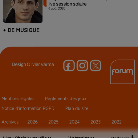
live session solaire
4 août 2026
+ DE MUSIQUE
Design
Olivier Varma
Mentions légales
Règlements des jeux
Notice d’information RGPD
Plan du site
Archives
2026
2025
2024
2023
2022