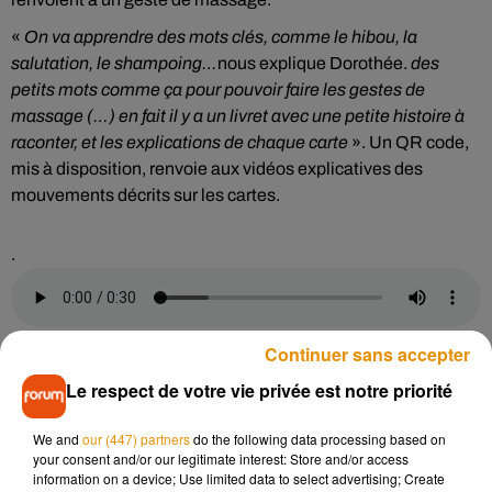
«
On va apprendre des mots clés, comme le hibou, la
salutation, le shampoing…
nous explique Dorothée.
des
petits mots comme ça pour pouvoir faire les gestes de
massage (…) en fait il y a un livret avec une petite histoire à
raconter, et les explications de chaque carte
». Un QR code,
mis à disposition, renvoie aux vidéos explicatives des
mouvements décrits sur les cartes.
.
Continuer sans accepter
Le respect de votre vie privée est notre priorité
Fondatrice du centre de bien-être & formations
Zenement
bien
, Dorothée Calvo enseigne cette méthode dans son
We and
our (447) partners
do the following data processing based on
centre, à travers des ateliers. Et si nous, adultes,
your consent and/or our legitimate interest: Store and/or access
connaissons les bienfaits du massage, ils sont tout aussi
information on a device; Use limited data to select advertising; Create