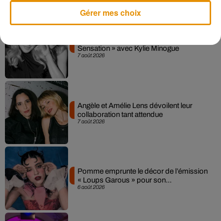
Musique
Gérer mes choix
Madonna sort enfin le remix de « Love
Sensation » avec Kylie Minogue
7 août 2026
Angèle et Amélie Lens dévoilent leur
collaboration tant attendue
7 août 2026
Pomme emprunte le décor de l’émission
« Loups Garous » pour son...
6 août 2026