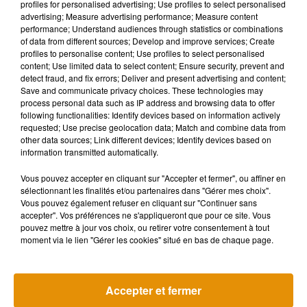
profiles for personalised advertising; Use profiles to select personalised
bénéfiques pour les plus jeunes. La méthode TAM permet
advertising; Measure advertising performance; Measure content
aussi «
de créer un moment avec leur enfant, un petit peu
performance; Understand audiences through statistics or combinations
plus privilégier, d’avoir une complicité
», comme le souligne
of data from different sources; Develop and improve services; Create
profiles to personalise content; Use profiles to select personalised
l’Angevine.
content; Use limited data to select content; Ensure security, prevent and
detect fraud, and fix errors; Deliver and present advertising and content;
Save and communicate privacy choices. These technologies may
.
process personal data such as IP address and browsing data to offer
following functionalities: Identify devices based on information actively
requested; Use precise geolocation data; Match and combine data from
other data sources; Link different devices; Identify devices based on
information transmitted automatically.
Vous pouvez accepter en cliquant sur "Accepter et fermer", ou affiner en
Pour découvrir la méthode TAM, il est possible de contacter
sélectionnant les finalités et/ou partenaires dans "Gérer mes choix".
Dorothée Calvo par mail,
zenementbien@gmail.com
. Elle
Vous pouvez également refuser en cliquant sur "Continuer sans
sera également présente au marché de noël des créateurs,
accepter". Vos préférences ne s'appliqueront que pour ce site. Vous
pouvez mettre à jour vos choix, ou retirer votre consentement à tout
au Décathlon du Pont-de-Cé, les 10 et 11 décembre
moment via le lien "Gérer les cookies" situé en bas de chaque page.
prochains.
Accepter et fermer