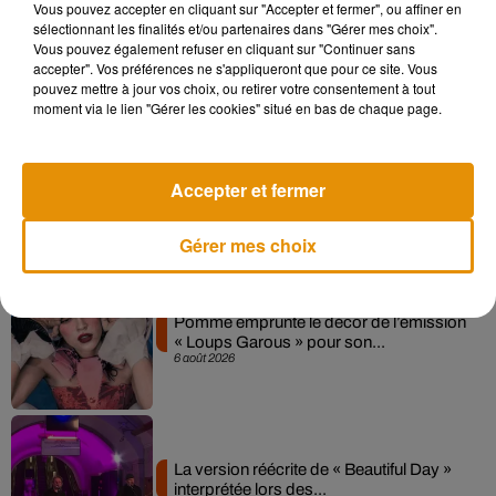
Vous pouvez accepter en cliquant sur "Accepter et fermer", ou affiner en
Madonna sort enfin le remix de « Love
sélectionnant les finalités et/ou partenaires dans "Gérer mes choix".
Sensation » avec Kylie Minogue
Vous pouvez également refuser en cliquant sur "Continuer sans
7 août 2026
accepter". Vos préférences ne s'appliqueront que pour ce site. Vous
pouvez mettre à jour vos choix, ou retirer votre consentement à tout
moment via le lien "Gérer les cookies" situé en bas de chaque page.
Angèle et Amélie Lens dévoilent leur
Accepter et fermer
collaboration tant attendue
7 août 2026
Gérer mes choix
Pomme emprunte le décor de l’émission
« Loups Garous » pour son...
6 août 2026
La version réécrite de « Beautiful Day »
interprétée lors des...