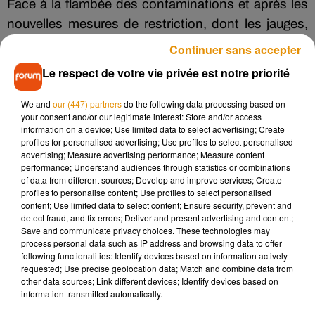
Face à la flambée des contaminations et après les
nouvelles mesures de restriction, dont les jauges,
annoncées lundi,
« l'idée n'est pas de forcer le
Continuer sans accepter
destin à tout prix pour avoir un évènement
Le respect de votre vie privée est notre priorité
dégradé »,
a-t-il expliqué, ajoutant qu'"avec ce
report, le festival aura un besoin vital
« d'une aide
We and
our (447) partners
do the following data processing based on
your consent and/or our legitimate interest: Store and/or access
exceptionnelle »
des pouvoirs publics.
information on a device; Use limited data to select advertising; Create
profiles for personalised advertising; Use profiles to select personalised
advertising; Measure advertising performance; Measure content
performance; Understand audiences through statistics or combinations
of data from different sources; Develop and improve services; Create
profiles to personalise content; Use profiles to select personalised
content; Use limited data to select content; Ensure security, prevent and
Avec AFP
detect fraud, and fix errors; Deliver and present advertising and content;
Save and communicate privacy choices. These technologies may
process personal data such as IP address and browsing data to offer
following functionalities: Identify devices based on information actively
requested; Use precise geolocation data; Match and combine data from
Musique
other data sources; Link different devices; Identify devices based on
information transmitted automatically.