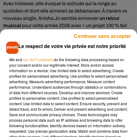
Avec tristesse, elle évoque la solitude qui la ronge au
quotidien et dont elle aimerait se débarrasser. À travers ce
nouveau single, Anisha Jo semble annoncer
un retour
musical
pour cette année 2026 avec « un projet 100 % fait
maison ». Une renaissance pour celle qui a vécu deux
Continuer sans accepter
années compliquées après sa sortie du château de
Le respect de votre vie privée est notre priorité
Dammarie-les-Lys.
We and
our (447) partners
do the following data processing based on
your consent and/or our legitimate interest: Store and/or access
information on a device; Use limited data to select advertising; Create
profiles for personalised advertising; Use profiles to select personalised
Cet élément est masqué compte-tenu du refus du
advertising; Measure advertising performance; Measure content
performance; Understand audiences through statistics or combinations
dépôt de cookies que vous avez exprimé. Si vous
of data from different sources; Develop and improve services; Create
souhaitez l'afficher, merci de nous donner votre accord
profiles to personalise content; Use profiles to select personalised
en cliquant sur le bouton ci-dessous.
content; Use limited data to select content; Ensure security, prevent and
detect fraud, and fix errors; Deliver and present advertising and content;
Save and communicate privacy choices. These technologies may
Afficher l'élément
process personal data such as IP address and browsing data to offer
following functionalities: Identify devices based on information actively
requested; Use precise geolocation data; Match and combine data from
other data sources; Link different devices; Identify devices based on