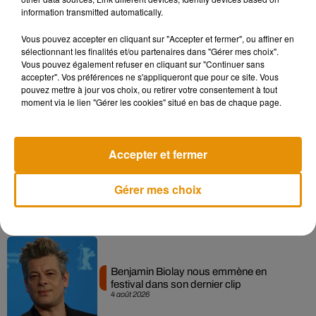
information transmitted automatically.
Musique
Vous pouvez accepter en cliquant sur "Accepter et fermer", ou affiner en
sélectionnant les finalités et/ou partenaires dans "Gérer mes choix".
Vous pouvez également refuser en cliquant sur "Continuer sans
accepter". Vos préférences ne s'appliqueront que pour ce site. Vous
Après le film, bientôt une docu-série sur
pouvez mettre à jour vos choix, ou retirer votre consentement à tout
le père de Michael Jackson
moment via le lien "Gérer les cookies" situé en bas de chaque page.
5 août 2026
Accepter et fermer
Tiny Desk invite Charlie Puth pour une
Gérer mes choix
live session solaire
4 août 2026
Benjamin Biolay nous emmène en
festival dans son dernier clip
4 août 2026