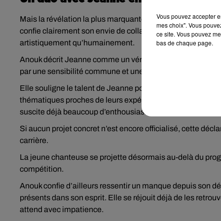
Vous pouvez accepter en 
Mais la révélation la plus marquante concerne l’après-Sta
mes choix". Vous pouvez
confie clairement son envie de collaborer avec Jeanne. Un
ce site. Vous pouvez met
artistiquement qu’humainement.
bas de chaque page.
Anouk décrit Jeanne comme un véritable pilier durant l’aven
par une sensibilité commune et une vision similaire de la
Elle souligne le talent de Jeanne pour l’écriture et la co
thématiques proches de leurs expériences personnelles. P
suscite déjà beaucoup d’enthousiasme.
Si aucun projet concret n’est encore officialisé, cette décl
carrière.
La jeune chanteuse se projette désormais au-delà du pro
compétition.
Anouk confie d’ailleurs ressentir un manque depuis son dé
présents dans son esprit. Elle se réjouit déjà de les retrou
attend avec impatience.