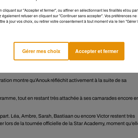
cliquant sur "Accepter et fermer", ou affiner en sélectionnant les finalités et/ou pa
r Academy. Interrogée sur ses affinités au sein du château, Anou
 également refuser en cliquant sur "Continuer sans accepter". Vos préférences ne 
 duo Anouk/Jeanne qui, selon elle, ferait sens aussi bien
tre à jour vos choix, ou retirer votre consentement à tout moment via le lien "Gérer 
ture. Leur complicité s’est construite au fil des semaines, nour
 musique.
Gérer mes choix
Accepter et fermer
mposition, estimant qu’elles pourraient aborder ensemble des
our les fans de la Star Academy, l’idée d’un duo Anouk Jeanne
aration montre qu’Anouk réfléchit activement à la suite de sa
gramme, tout en restant très attachée à ses camarades encore e
part. Léa, Ambre, Sarah, Bastiaan ou encore Victor restent très
ver lors de la tournée officielle de la Star Academy, moment qu’el