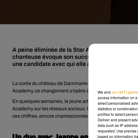
A peine éliminée de la Star Academy, Anouk se 
chanteuse évoque son succès fulgurant et révè
une candidate avec qui elle a tissé un lien fort.
La sortie du château de Dammarie-les-Lys marque souvent 
Academy, ce changement s’opère à grande vitesse, comme e
We and
our (447) partn
access information on a 
En quelques semaines, la jeune artiste s’est hissée parmi le
select personalised ad
Academy sur les réseaux sociaux. Une ascension fulgurante 
statistics or combinatio
profiles to select person
ces chiffres, encore impressionnée par l’engouement du pu
Deliver and present adv
data such as IP address 
requested; Use precise g
Un duo avec Jeanne en réflexion
based on information tra