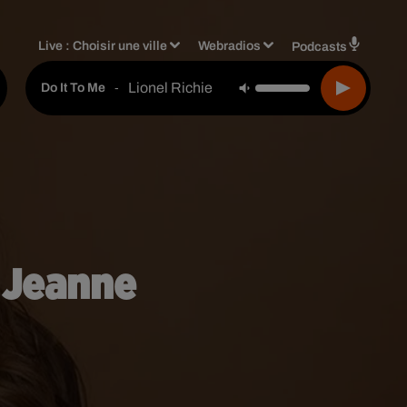
Live :
Choisir une ville
Webradios
Podcasts
Lionel Richie
-
Do It To Me
 Jeanne