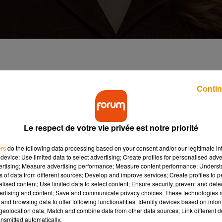
confie sur la suite de son aventure. La jeune
Contin
le son envie de travailler sur un duo avec Jeanne,
Le respect de votre vie privée est notre priorité
un tournant décisif. Pour Anouk, ancienne élève de la Star
lle l’a confié dans une interview.
ers
do the following data processing based on your consent and/or our legitimate int
device; Use limited data to select advertising; Create profiles for personalised adver
s candidats les plus suivis de l’histoire récente de la Star
vertising; Measure advertising performance; Measure content performance; Unders
qui la laisse sans voix. Elle avoue ne pas réaliser l’impact de
ns of data from different sources; Develop and improve services; Create profiles to 
alised content; Use limited data to select content; Ensure security, prevent and detect
blic autour de son parcours.
ertising and content; Save and communicate privacy choices. These technologies
and browsing data to offer following functionalities: Identify devices based on infor
eolocation data; Match and combine data from other data sources; Link different de
nsmitted automatically.