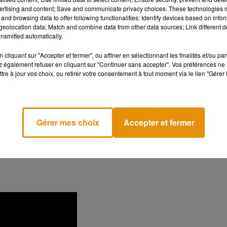
e en dansant de manière "inappropriée" lors de l’ouverture de bal.
ertising and content; Save and communicate privacy choices. These technologies
and browsing data to offer following functionalities: Identify devices based on infor
eolocation data; Match and combine data from other data sources; Link different de
 des charts au Royaume-Uni
nsmitted automatically.
epuis ces révélations la risée des réseaux sociaux. Mais il y a e
cliquant sur "Accepter et fermer", ou affiner en sélectionnant les finalités et/ou pa
 également refuser en cliquant sur "Continuer sans accepter". Vos préférences ne 
tre à jour vos choix, ou retirer votre consentement à tout moment via le lien "Gérer 
m, sorti en 2001, a connu une remontée surprise dans les charts. I
ire en français par
« Une fille pas si innocente »
. En une semaine, 
20 000 %
.
Gérer mes choix
Accepter et fermer
impressions peuvent être trompeuses, alors laisse-moi t’expliq
ame familial qui se joue actuellement au sein du clan Beckham.
me position du Top 100
au Royaume-Uni.