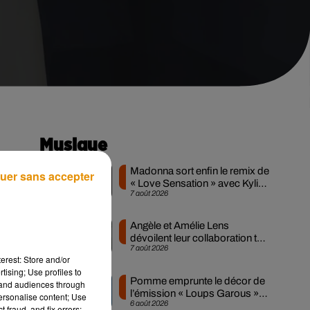
Musique
s
Madonna sort enfin le remix de
uer sans accepter
« Love Sensation » avec Kylie
7 août 2026
Minogue
Angèle et Amélie Lens
dévoilent leur collaboration tant
7 août 2026
attendue
ant
erest: Store and/or
tising; Use profiles to
Pomme emprunte le décor de
tand audiences through
l’émission « Loups Garous »
personalise content; Use
6 août 2026
pour son...
 fraud, and fix errors;