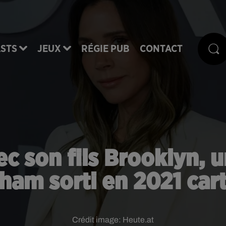
STS
JEUX
RÉGIE PUB
CONTACT
c son fils Brooklyn, u
ham sorti en 2021 car
Crédit image:
Heute.at