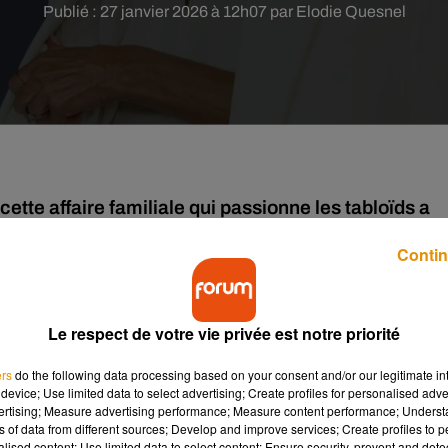
Publié : 27 janvier 2026 à 12h07 par Elodie Quesnel
ette affaire familiale qui passionne les tabloïds a
ria Beckham, sorti en 2001 cartonne dans les chart
Contin
s
. Depuis plusieurs mois, les tensions sont vives entre
le couple
Le respect de votre vie privée est notre priorité
vec Nicola Peltz.
 fin aux différentes rumeurs et donner sa version des faits concern
ers
do the following data processing based on your consent and/or our legitimate int
device; Use limited data to select advertising; Create profiles for personalised adver
vertising; Measure advertising performance; Measure content performance; Unders
ns of data from different sources; Develop and improve services; Create profiles to 
son mariage, notamment en annulant à la dernière minute la
alised content; Use limited data to select content; Ensure security, prevent and detect