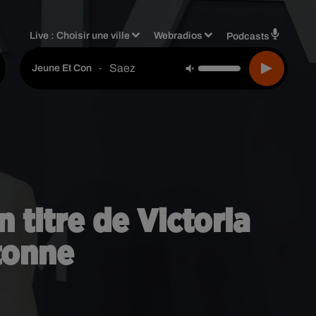
Live :
Choisir une ville
Webradios
Podcasts
Saez
-
Jeune Et Con
n titre de Victoria
tonne