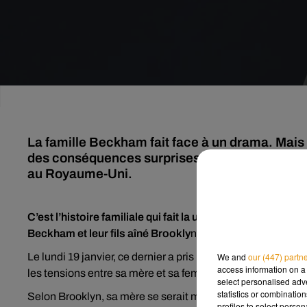
La famille Beckham fait face à un drama. Mais c
des conséquences surprises : un tube de Victo
au Royaume-Uni.
C’est l’histoire familiale qui fait la une de tous les tabloïd
Beckham et leur fils aîné Brookly
n, depuis son mariage a
Le lundi 19 janvier, ce dernier a pris la parole pour mettre
We and
our (447) partn
access information on a 
les tensions entre sa mère et sa femme.
select personalised ad
statistics or combinatio
Selon Brooklyn, sa mère se serait mal comportée lors de 
profiles to select person