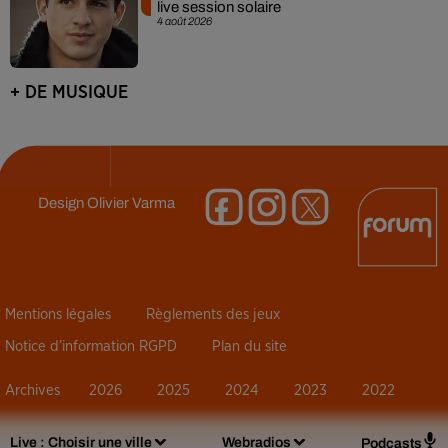
live session solaire
4 août 2026
+ DE MUSIQUE
Design
Olivier Varma
Mentions légales
Règlements des jeux
Notice d’information RGPD
Plan du site
Archives
2026
2025
2024
2023
2022
Live :
Choisir une ville
Webradios
Podcasts