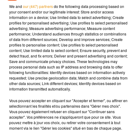
potentiel de l’innovation collaborative et créative. Il prouve
We and
our (447) partners
do the following data processing based on
qu’avec audace et détermination, il est possible de
your consent and/or our legitimate interest: Store and/or access
transformer des idées en prototypes concrets capables
information on a device; Use limited data to select advertising; Create
profiles for personalised advertising; Use profiles to select personalised
d’inspirer l’industrie. ARIA ne se limite pas à une prouesse
advertising; Measure advertising performance; Measure content
technique : elle incarne un véritable manifeste pour le droit à
performance; Understand audiences through statistics or combinations
la réparation, concept en plein essor dans le monde entier,
of data from different sources; Develop and improve services; Create
profiles to personalise content; Use profiles to select personalised
qui milite pour des produits plus durables, réparables et
content; Use limited data to select content; Ensure security, prevent and
accessibles.
detect fraud, and fix errors; Deliver and present advertising and content;
Save and communicate privacy choices. These technologies may
process personal data such as IP address and browsing data to offer
En encourageant les utilisateurs à comprendre et à maîtriser
following functionalities: Identify devices based on information actively
leur véhicule, ARIA ouvre la voie à une mobilité plus
requested; Use precise geolocation data; Match and combine data from
other data sources; Link different devices; Identify devices based on
responsable, où l’autonomie et la conscience
information transmitted automatically.
environnementale deviennent des priorités.
Vous pouvez accepter en cliquant sur "Accepter et fermer", ou affiner en
sélectionnant les finalités et/ou partenaires dans "Gérer mes choix".
Ainsi, ce projet étudiant va bien au-delà d’un simple
Vous pouvez également refuser en cliquant sur "Continuer sans
prototype : il symbolise une vision audacieuse de l’avenir de
accepter". Vos préférences ne s'appliqueront que pour ce site. Vous
l’automobile, où durabilité, simplicité et engagement citoyen
pouvez mettre à jour vos choix, ou retirer votre consentement à tout
moment via le lien "Gérer les cookies" situé en bas de chaque page.
convergent pour transformer notre manière de concevoir et
d’utiliser les véhicules. ARIA pourrait bien inspirer une