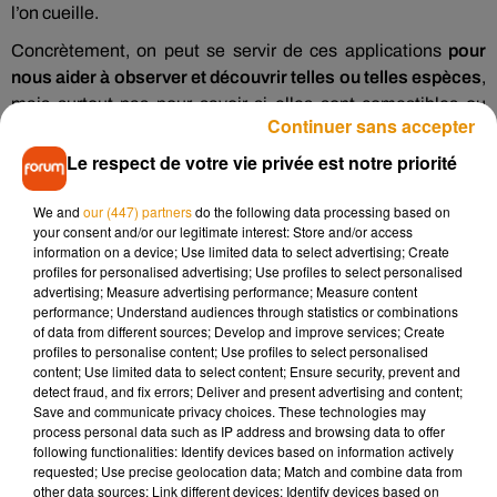
l’on cueille.
Concrètement, on peut se servir de ces applications
pour
nous aider à observer et découvrir telles ou telles espèces
,
mais surtout pas pour savoir si elles sont comestibles ou
Continuer sans accepter
non.
Le respect de votre vie privée est notre priorité
Petits conseils : il faut plutôt penser à se rendre sur un lieu de
cueillettes
éloigné des sites pollués
. Par ailleurs, ne prenez
We and
our (447) partners
do the following data processing based on
pas avec vous des sacs plastiques, cela
accélère le
your consent and/or our legitimate interest: Store and/or access
pourrissement
des plantes. Soyez sûr de ce que vous
information on a device; Use limited data to select advertising; Create
profiles for personalised advertising; Use profiles to select personalised
ramassez, et, si vous avez un doute, ne le prenez pas. Enfin,
advertising; Measure advertising performance; Measure content
une fois rentré chez vous,
ne mangez pas vos champignons
performance; Understand audiences through statistics or combinations
crus
, mais cuits plusieurs minutes à la poêle ou à l’eau
of data from different sources; Develop and improve services; Create
profiles to personalise content; Use profiles to select personalised
bouillante.
content; Use limited data to select content; Ensure security, prevent and
detect fraud, and fix errors; Deliver and present advertising and content;
Save and communicate privacy choices. These technologies may
process personal data such as IP address and browsing data to offer
following functionalities: Identify devices based on information actively
requested; Use precise geolocation data; Match and combine data from
other data sources; Link different devices; Identify devices based on