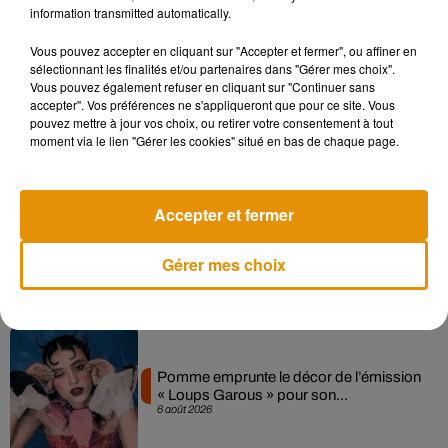
information transmitted automatically.
Musique
Vous pouvez accepter en cliquant sur "Accepter et fermer", ou affiner en
sélectionnant les finalités et/ou partenaires dans "Gérer mes choix".
Vous pouvez également refuser en cliquant sur "Continuer sans
accepter". Vos préférences ne s'appliqueront que pour ce site. Vous
Madonna sort enfin le remix de « Love
pouvez mettre à jour vos choix, ou retirer votre consentement à tout
Sensation » avec Kylie Minogue
moment via le lien "Gérer les cookies" situé en bas de chaque page.
7 août 2026
Accepter et fermer
Angèle et Amélie Lens dévoilent leur
Gérer mes choix
collaboration tant attendue
7 août 2026
Pomme emprunte le décor de l’émission
« Loups Garous » pour son...
6 août 2026