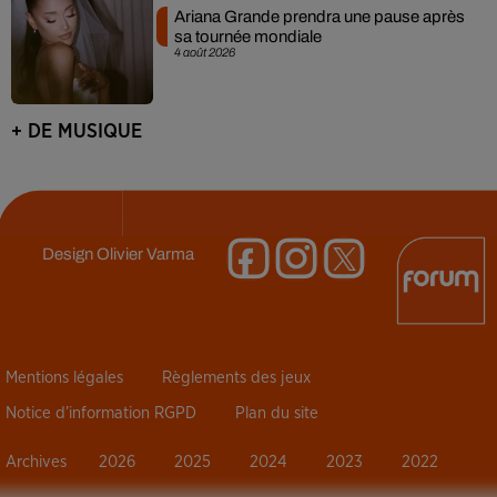
Ariana Grande prendra une pause après
sa tournée mondiale
4 août 2026
+ DE MUSIQUE
Design
Olivier Varma
Mentions légales
Règlements des jeux
Notice d’information RGPD
Plan du site
Archives
2026
2025
2024
2023
2022