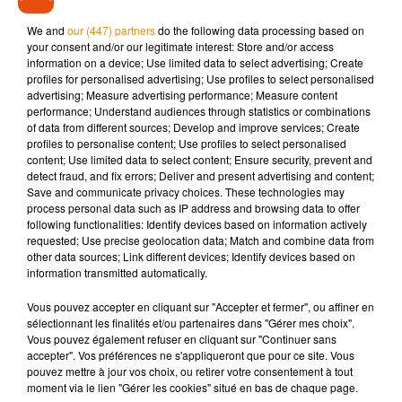
sexualité, addictions ou encore difficultés financières. Le
We and
our (447) partners
do the following data processing based on
récit démarre sur une accusation grave visant un professeur,
your consent and/or our legitimate interest: Store and/or access
posant d’emblée un regard frontal sur les fractures
information on a device; Use limited data to select advertising; Create
générationnelles.
profiles for personalised advertising; Use profiles to select personalised
advertising; Measure advertising performance; Measure content
Autre particularité de la
série
Karma
: Bastiaan y donne la
performance; Understand audiences through statistics or combinations
of data from different sources; Develop and improve services; Create
réplique à plusieurs visages connus, dont
Kamini
.
profiles to personalise content; Use profiles to select personalised
L’interprète de
Marly-Gomont
reprend son rôle de Fred, déjà
content; Use limited data to select content; Ensure security, prevent and
présent dans
Askip
. Dans une interview accordée à
Télé-
detect fraud, and fix errors; Deliver and present advertising and content;
Save and communicate privacy choices. These technologies may
Loisirs
, Kamini ne tarit pas d’éloges sur le candidat de la
Star
process personal data such as IP address and browsing data to offer
Academy
: «
Il est talentueux, il travaille dur. Chanter, danser
following functionalities: Identify devices based on information actively
et jouer en même temps, c’est extrêmement exigeant.
»
requested; Use precise geolocation data; Match and combine data from
other data sources; Link different devices; Identify devices based on
Tournée durant l’été, avant l’entrée de Bastiaan à la
Star
information transmitted automatically.
Academy
, la série témoigne de la polyvalence de l’artiste.
Vous pouvez accepter en cliquant sur "Accepter et fermer", ou affiner en
Kamini affirme suivre son parcours « de loin », tout en lui
sélectionnant les finalités et/ou partenaires dans "Gérer mes choix".
apportant publiquement son soutien sur les réseaux sociaux.
Vous pouvez également refuser en cliquant sur "Continuer sans
Il lui prédit même « une carrière à la Pierre Garnier ou Helena
accepter". Vos préférences ne s'appliqueront que pour ce site. Vous
pouvez mettre à jour vos choix, ou retirer votre consentement à tout
».
moment via le lien "Gérer les cookies" situé en bas de chaque page.