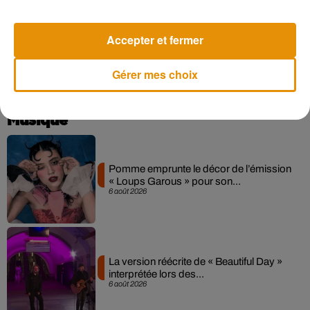
Entre la
Star Academy
, la tournée à venir et la
série
Karma
,
dpnt le premier épisode sera diffusé le
30 janvier
sur France
TV, Bastiaan s’impose déjà comme l’un des talents les plus
Accepter et fermer
prometteurs de sa génération.
Gérer mes choix
Musique
Pomme emprunte le décor de l’émission
« Loups Garous » pour son...
6 août 2026
La version réécrite de « Beautiful Day »
interprétée lors des...
6 août 2026