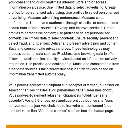
your consent and/or our legitimate interest: Store and/or access
qu’une poursuite du film serait « légalement et
information on a device; Use limited data to select advertising; Create
professionnellement mal avisée ».
profiles for personalised advertising; Use profiles to select personalised
advertising; Measure advertising performance; Measure content
Le long-métrage pourrait notamment revenir sur une période
performance; Understand audiences through statistics or combinations
of data from different sources; Develop and improve services; Create
particulièrement sombre de la jeunesse du chanteur. Parmi
profiles to personalise content; Use profiles to select personalised
les événements évoqués figure sa relation avec
Elizabeth
content; Use limited data to select content; Ensure security, prevent and
Weber
, alors épouse de Jon Small, son partenaire musical
detect fraud, and fix errors; Deliver and present advertising and content;
Save and communicate privacy choices. These technologies may
au sein du groupe
Attila
. Cette histoire avait provoqué la
process personal data such as IP address and browsing data to offer
rupture du groupe et plongé Billy Joel dans une profonde
following functionalities: Identify devices based on information actively
détresse psychologique
.
requested; Use precise geolocation data; Match and combine data from
other data sources; Link different devices; Identify devices based on
Dans le récent documentaire
And So It Goes
, le musicien
information transmitted automatically.
était revenu sur cette période douloureuse, révélant avoir
Vous pouvez accepter en cliquant sur "Accepter et fermer", ou affiner en
tenté de mettre fin à ses jours après cette affaire. « Je me
sélectionnant les finalités et/ou partenaires dans "Gérer mes choix".
sentais coupable. Ils avaient un enfant. J’avais l’impression
Vous pouvez également refuser en cliquant sur "Continuer sans
d’avoir détruit une famille » expliquait-il.
accepter". Vos préférences ne s'appliqueront que pour ce site. Vous
pouvez mettre à jour vos choix, ou retirer votre consentement à tout
Reste désormais à savoir si le projet
Billy & Me
pourra
moment via le lien "Gérer les cookies" situé en bas de chaque page.
réellement voir le jour sans l’accord de l’une des plus
grandes figures de la musique américaine.