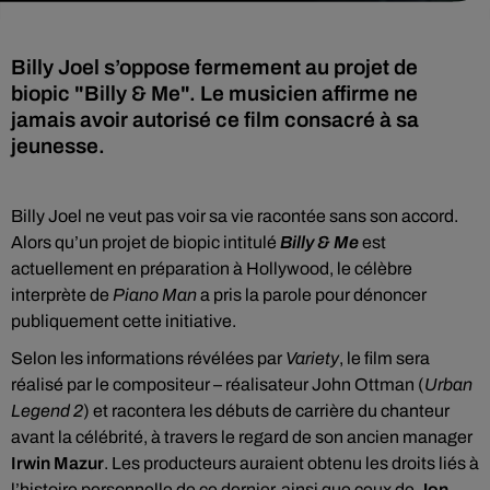
Billy Joel s’oppose fermement au projet de
biopic "Billy & Me". Le musicien affirme ne
jamais avoir autorisé ce film consacré à sa
jeunesse.
Billy Joel ne veut pas voir sa vie racontée sans son accord.
Alors qu’un projet de biopic intitulé
Billy & Me
est
actuellement en préparation à Hollywood, le célèbre
interprète de
Piano Man
a pris la parole pour dénoncer
publiquement cette initiative.
Selon les informations révélées par
Variety
, le film sera
réalisé par le compositeur – réalisateur John Ottman (
Urban
Legend 2
) et racontera les débuts de carrière du chanteur
avant la célébrité, à travers le regard de son ancien manager
Irwin Mazur
. Les producteurs auraient obtenu les droits liés à
l’histoire personnelle de ce dernier, ainsi que ceux de
Jon