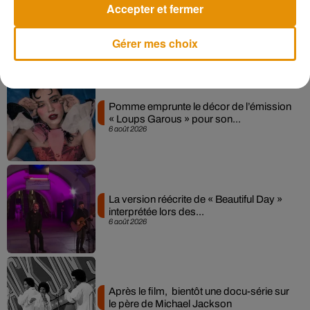
Accepter et fermer
Gérer mes choix
Musique
Pomme emprunte le décor de l’émission
« Loups Garous » pour son...
6 août 2026
La version réécrite de « Beautiful Day »
interprétée lors des...
6 août 2026
Après le film, bientôt une docu-série sur
le père de Michael Jackson