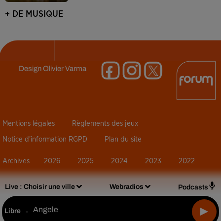
+ DE MUSIQUE
Design
Olivier Varma
Mentions légales
Règlements des jeux
Notice d’information RGPD
Plan du site
Archives
2026
2025
2024
2023
2022
Live :
Choisir une ville
Webradios
Podcasts
Angele
Libre
-