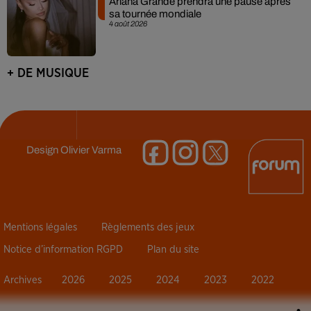
Ariana Grande prendra une pause après
sa tournée mondiale
4 août 2026
+ DE MUSIQUE
Design
Olivier Varma
Mentions légales
Règlements des jeux
Notice d’information RGPD
Plan du site
Archives
2026
2025
2024
2023
2022