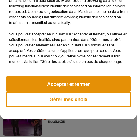
process personal data such as IP address and browsing data to offer
following functionalities: Identify devices based on information actively
requested; Use precise geolocation data; Match and combine data from
other data sources; Link different devices; Identify devices based on
information transmitted automatically.
Angèle et Amélie Lens dévoilent leur
Vous pouvez accepter en cliquant sur "Accepter et fermer", ou affiner en
collaboration tant attendue
sélectionnant les finalités et/ou partenaires dans "Gérer mes choix".
7 août 2026
Vous pouvez également refuser en cliquant sur "Continuer sans
accepter". Vos préférences ne s'appliqueront que pour ce site. Vous
pouvez mettre à jour vos choix, ou retirer votre consentement à tout
moment via le lien "Gérer les cookies" situé en bas de chaque page.
Pomme emprunte le décor de l’émission
« Loups Garous » pour son...
6 août 2026
Accepter et fermer
Gérer mes choix
La version réécrite de « Beautiful Day »
interprétée lors des...
6 août 2026