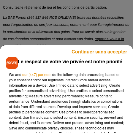
Consultez le
règlement de jeu et les conditions de participation
.
La SAS Forum (344 817 846 RCS ORLEANS) traite les données recueillies
pour l’organisation de ses jeux concours, notamment pour l’enregistrement de
la participation et la délivrance des gains. Pour en savoir plus sur la gestion
de vos données personnelles et pour exercer vos droits,
reportez-vous à la
notice d'information RGPD
.
Continuer sans accepter
* Champ obligatoire
Le respect de votre vie privée est notre priorité
We and
our (447) partners
do the following data processing based on
Le jeu est terminé
your consent and/or our legitimate interest: Store and/or access
information on a device; Use limited data to select advertising; Create
profiles for personalised advertising; Use profiles to select personalised
advertising; Measure advertising performance; Measure content
Musique
performance; Understand audiences through statistics or combinations
of data from different sources; Develop and improve services; Create
profiles to personalise content; Use profiles to select personalised
content; Use limited data to select content; Ensure security, prevent and
detect fraud, and fix errors; Deliver and present advertising and content;
Madonna sort enfin le remix de « Love
Save and communicate privacy choices. These technologies may
Sensation » avec Kylie Minogue
7 août 2026