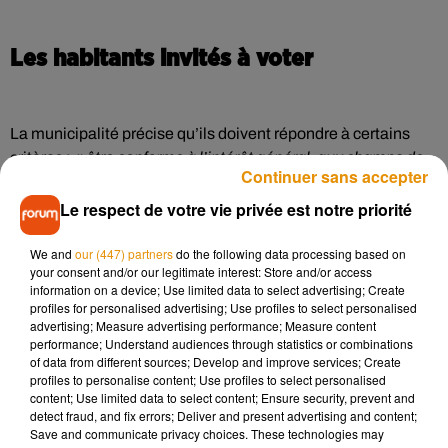
Les habitants invités à voter
La municipalité précise qu’ils doivent répondre à certains
critères :
« être conforme à l’intérêt général, aux champs de
Continuer sans accepter
compétences de la Ville, impliquer des dépenses
d’investissement, être en lien avec la culture, le patrimoine,
Le respect de votre vie privée est notre priorité
l’éducation, la jeunesse, l’environnement, la sécurité, la
We and
our (447) partners
do the following data processing based on
mobilité »
. Chaque porteur de projet ne peut en proposer
your consent and/or our legitimate interest: Store and/or access
qu’un seul chaque année, et doivent désormais le défendre
information on a device; Use limited data to select advertising; Create
pour
« inciter les Blésois à voter pour eux »
. Le vote est en
profiles for personalised advertising; Use profiles to select personalised
advertising; Measure advertising performance; Measure content
effet ouvert à toutes les personnes de plus de 15 ans (en
performance; Understand audiences through statistics or combinations
ligne ou physiquement, un bureau sera installé dans chaque
of data from different sources; Develop and improve services; Create
quartier).
profiles to personalise content; Use profiles to select personalised
content; Use limited data to select content; Ensure security, prevent and
detect fraud, and fix errors; Deliver and present advertising and content;
Save and communicate privacy choices. These technologies may
Vous avez
jusqu’au 31 mai
pour déposer votre dossier
pour