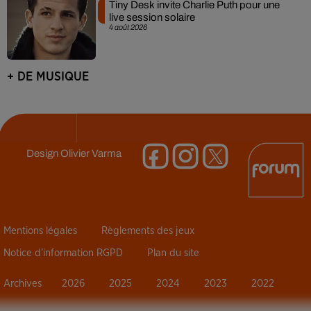
Tiny Desk invite Charlie Puth pour une
live session solaire
4 août 2026
+ DE MUSIQUE
Design
Olivier Varma
Mentions légales
Règlements des jeux
Notice d’information RGPD
Plan du site
Archives
2026
2025
2024
2023
2022