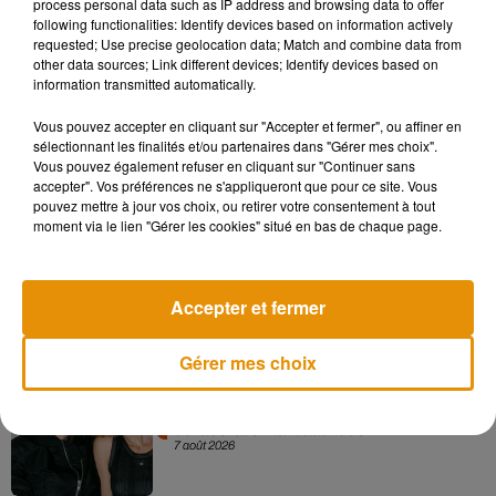
process personal data such as IP address and browsing data to offer
le budget participatif.
La campagne et le vote se tiendront du
following functionalities: Identify devices based on information actively
requested; Use precise geolocation data; Match and combine data from
15 septembre au 15 octobre
avant la
présentation des
other data sources; Link different devices; Identify devices based on
projets
lauréats en novembre/décembre.
information transmitted automatically.
Vous pouvez accepter en cliquant sur "Accepter et fermer", ou affiner en
sélectionnant les finalités et/ou partenaires dans "Gérer mes choix".
Vous pouvez également refuser en cliquant sur "Continuer sans
Musique
accepter". Vos préférences ne s'appliqueront que pour ce site. Vous
pouvez mettre à jour vos choix, ou retirer votre consentement à tout
moment via le lien "Gérer les cookies" situé en bas de chaque page.
Madonna sort enfin le remix de « Love
Sensation » avec Kylie Minogue
7 août 2026
Accepter et fermer
Gérer mes choix
Angèle et Amélie Lens dévoilent leur
collaboration tant attendue
7 août 2026