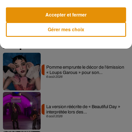
Accepter et fermer
(Avec AFP)
Gérer mes choix
Musique
Pomme emprunte le décor de l’émission
« Loups Garous » pour son...
6 août 2026
La version réécrite de « Beautiful Day »
interprétée lors des...
6 août 2026