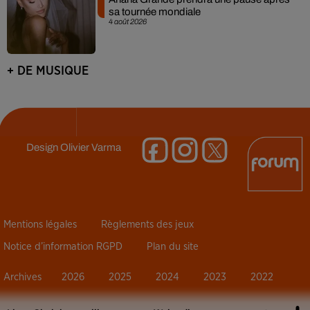
sa tournée mondiale
4 août 2026
+ DE MUSIQUE
Design
Olivier Varma
Mentions légales
Règlements des jeux
Notice d’information RGPD
Plan du site
Archives
2026
2025
2024
2023
2022