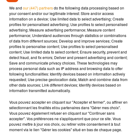
"Avec ces pilules, l'armée va pouvoir se foutre encore plus de
We and
our (447) partners
do the following data processing based on
la démocratie"
, a ironisé le site satirique Sensacionalista.
your consent and/or our legitimate interest: Store and/or access
information on a device; Use limited data to select advertising; Create
Des dessins humoristiques montraient également des chars
profiles for personalised advertising; Use profiles to select personalised
advertising; Measure advertising performance; Measure content
d'assaut avec le canon incurvé vers le bas.
performance; Understand audiences through statistics or combinations
Du viagra mais pas de serviettes
of data from different sources; Develop and improve services; Create
profiles to personalise content; Use profiles to select personalised
hygiéniques
content; Use limited data to select content; Ensure security, prevent and
detect fraud, and fix errors; Deliver and present advertising and content;
Plus sérieusement, le député de gauche Marcelo Freixo a
Save and communicate privacy choices. These technologies may
process personal data such as IP address and browsing data to offer
rappelé que le gouvernement du président d'extrême droite
following functionalities: Identify devices based on information actively
Jair Bolsonaro avait approuvé cette commande alors que le
requested; Use precise geolocation data; Match and combine data from
chef de l'Etat avait dans un premier temps
"opposé son véto
other data sources; Link different devices; Identify devices based on
information transmitted automatically.
pour un projet de loi qui prévoyait la distribution gratuite de
serviettes hygiéniques à des femmes pauvres"
.
Vous pouvez accepter en cliquant sur "Accepter et fermer", ou affiner en
sélectionnant les finalités et/ou partenaires dans "Gérer mes choix".
Le président Bolsonaro a finalement fait machine arrière, en
Vous pouvez également refuser en cliquant sur "Continuer sans
signant début mars un décret prévoyant cette distribution de
accepter". Vos préférences ne s'appliqueront que pour ce site. Vous
produits hygiéniques.
pouvez mettre à jour vos choix, ou retirer votre consentement à tout
moment via le lien "Gérer les cookies" situé en bas de chaque page.