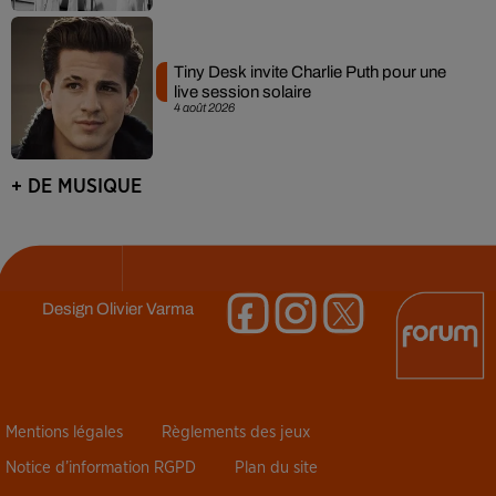
Tiny Desk invite Charlie Puth pour une
live session solaire
4 août 2026
+ DE MUSIQUE
Design
Olivier Varma
Mentions légales
Règlements des jeux
Notice d’information RGPD
Plan du site