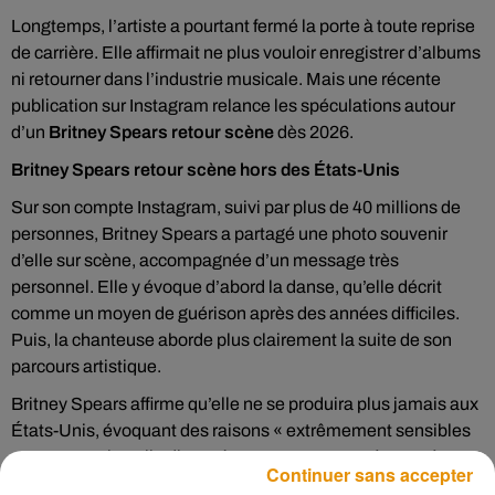
Longtemps, l’artiste a pourtant fermé la porte à toute reprise
de carrière. Elle affirmait ne plus vouloir enregistrer d’albums
ni retourner dans l’industrie musicale. Mais une récente
publication sur Instagram relance les spéculations autour
d’un
Britney Spears retour scène
dès 2026.
Britney Spears retour scène hors des États-Unis
Sur son compte Instagram, suivi par plus de 40 millions de
personnes, Britney Spears a partagé une photo souvenir
d’elle sur scène, accompagnée d’un message très
personnel. Elle y évoque d’abord la danse, qu’elle décrit
comme un moyen de guérison après des années difficiles.
Puis, la chanteuse aborde plus clairement la suite de son
parcours artistique.
Britney Spears affirme qu’elle ne se produira plus jamais aux
États-Unis, évoquant des raisons « extrêmement sensibles
». En revanche, elle dit espérer remonter sur scène « très
Continuer sans accepter
bientôt » au Royaume-Uni et en Australie. Un détail majeur