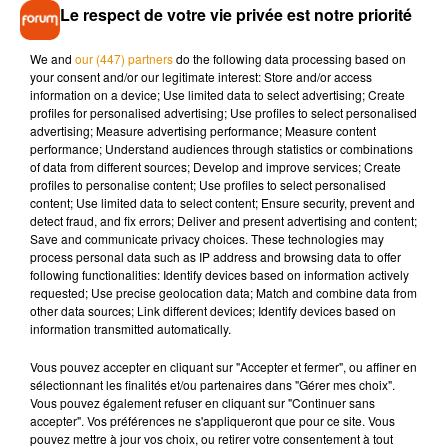
Le respect de votre vie privée est notre priorité
attire l’attention : elle souhaite partager ce moment avec son
fils Jayden, aujourd’hui âgé de 19 ans, qu’elle décrit comme
We and
our (447) partners
do the following data processing based on
« une immense star ».
your consent and/or our legitimate interest: Store and/or access
information on a device; Use limited data to select advertising; Create
profiles for personalised advertising; Use profiles to select personalised
advertising; Measure advertising performance; Measure content
Cet élément est masqué compte-tenu du refus du
performance; Understand audiences through statistics or combinations
dépôt de cookies que vous avez exprimé. Si vous
of data from different sources; Develop and improve services; Create
souhaitez l'afficher, merci de nous donner votre accord
profiles to personalise content; Use profiles to select personalised
content; Use limited data to select content; Ensure security, prevent and
en cliquant sur le bouton ci-dessous.
detect fraud, and fix errors; Deliver and present advertising and content;
Save and communicate privacy choices. These technologies may
Afficher l'élément
process personal data such as IP address and browsing data to offer
following functionalities: Identify devices based on information actively
requested; Use precise geolocation data; Match and combine data from
other data sources; Link different devices; Identify devices based on
Ce projet n’a rien d’une tournée classique. Le
retour de
information transmitted automatically.
Britney Spears sur scène
prendrait la forme d’une
Vous pouvez accepter en cliquant sur "Accepter et fermer", ou affiner en
performance intimiste, assise, accompagnée d’un piano, loin
sélectionnant les finalités et/ou partenaires dans "Gérer mes choix".
des shows spectaculaires qui ont fait sa renommée. Une
Vous pouvez également refuser en cliquant sur "Continuer sans
manière différente, plus personnelle, d’envisager la scène.
accepter". Vos préférences ne s'appliqueront que pour ce site. Vous
pouvez mettre à jour vos choix, ou retirer votre consentement à tout